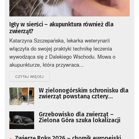
Igły w sierści – akupunktura również dla
zwierząt?
Katarzyna Szczepańska, lekarka weterynarii
włączyła do swojej praktyki technikę leczenia
wywodząca się z Dalekiego Wschodu. Mowa o
akupunkturze, która przywraca...
DETAILS
CZYTAJ WIĘCEJ
W zielonogórskim schronisku dla
zwierząt powstaną cztery
wybiegi dla psów
Grzebowisko dla zwierząt –
Zielona Góra szuka lokalizacji
Zwierzę Roku 2026 – chomik europejski