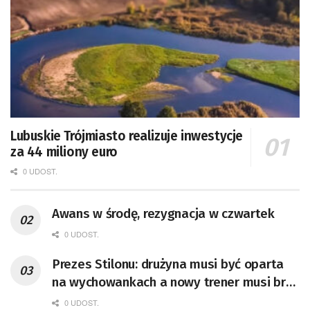
Lubuskie Trójmiasto realizuje inwestycje
za 44 miliony euro
0 UDOST.
Awans w środę, rezygnacja w czwartek
0 UDOST.
Prezes Stilonu: drużyna musi być oparta
na wychowankach a nowy trener musi brać
to pod uwagę
0 UDOST.