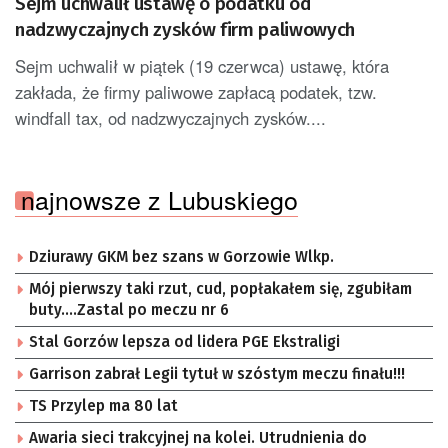
Sejm uchwalił ustawę o podatku od
nadzwyczajnych zysków firm paliwowych
Sejm uchwalił w piątek (19 czerwca) ustawę, która
zakłada, że firmy paliwowe zapłacą podatek, tzw.
windfall tax, od nadzwyczajnych zysków....
najnowsze z Lubuskiego
Dziurawy GKM bez szans w Gorzowie Wlkp.
Mój pierwszy taki rzut, cud, popłakałem się, zgubiłam
buty….Zastal po meczu nr 6
Stal Gorzów lepsza od lidera PGE Ekstraligi
Garrison zabrał Legii tytuł w szóstym meczu finału!!!
TS Przylep ma 80 lat
Awaria sieci trakcyjnej na kolei. Utrudnienia do