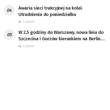
Awaria sieci trakcyjnej na kolei.
Utrudnienia do poniedziałku
0 UDOST.
W 2,5 godziny do Warszawy, nowa linia do
Szczecina i Gorzów kierunkiem na Berlin.
ZSK ma być rewolucją na torach
0 UDOST.