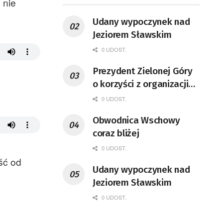
 nie
Udany wypoczynek nad
Jeziorem Sławskim
0 UDOST.
Prezydent Zielonej Góry
o korzyści z organizacji
mety Tour de Pologne
0 UDOST.
Obwodnica Wschowy
coraz bliżej
0 UDOST.
ść od
Udany wypoczynek nad
Jeziorem Sławskim
0 UDOST.