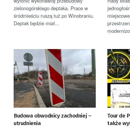
wyłonić wykonawcę przebudowy
Rady Mias
zielonogórskiego deptaka. Prace w
jednogłośn
śródmieściu ruszą tuż po Winobraniu.
miejscowe
Deptak będzie miał...
przestrzen
modernizo
Budowa obwodnicy zachodniej –
Tour de P
utrudnienia
także wyś