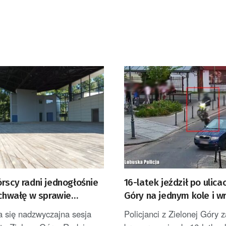
rscy radni jednogłośnie
16-latek jeździł po ulica
uchwałę w sprawie
Góry na jednym kole i w
arowania terenu przy
filmiki do sieci [FILM]
a się nadzwyczajna sesja
Policjanci z Zielonej Góry z
rze