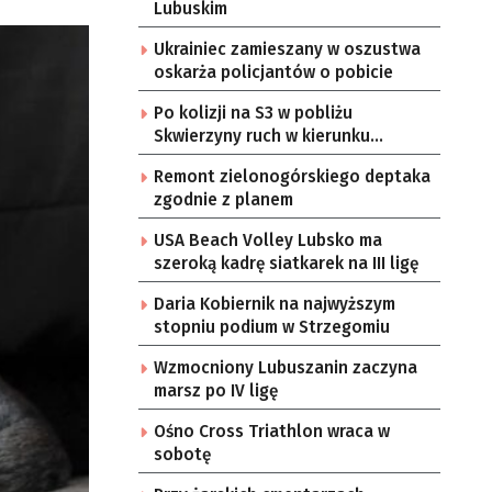
Lubuskim
Ukrainiec zamieszany w oszustwa
oskarża policjantów o pobicie
Po kolizji na S3 w pobliżu
Skwierzyny ruch w kierunku
Gorzowa Wlkp. jednym pasem
Remont zielonogórskiego deptaka
zgodnie z planem
USA Beach Volley Lubsko ma
szeroką kadrę siatkarek na III ligę
Daria Kobiernik na najwyższym
stopniu podium w Strzegomiu
Wzmocniony Lubuszanin zaczyna
marsz po IV ligę
Ośno Cross Triathlon wraca w
sobotę