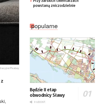
Przy żarskich cmentarzach
powstaną zniczodzielnie
popularne
stracyjne/Pixabay
 z
Będzie II etap
obwodnicy Sławy
ki,
0 UDOST.