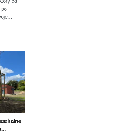
który od
 po
oje...
eszkalne
a