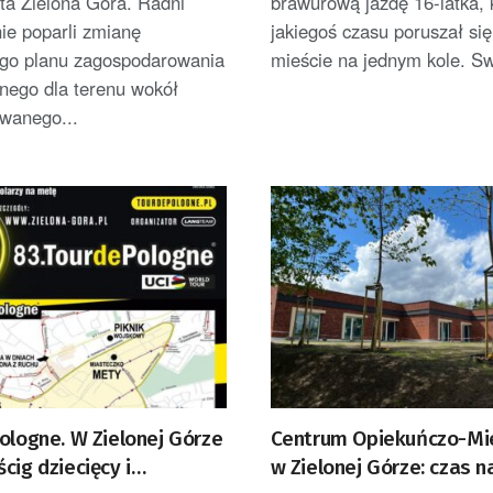
ta Zielona Góra. Radni
brawurową jazdę 16-latka, 
ie poparli zmianę
jakiegoś czasu poruszał się
go planu zagospodarowania
mieście na jednym kole. Sw
nego dla terenu wokół
wanego...
ologne. W Zielonej Górze
Centrum Opiekuńczo-Mi
cig dziecięcy i
w Zielonej Górze: czas n