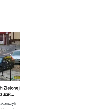
ch Zielonej
rzucał
akończyli