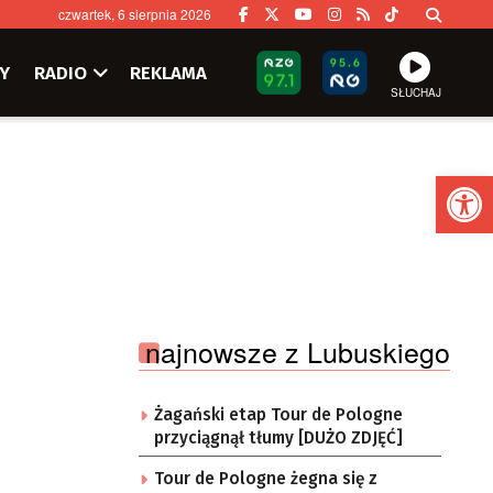
czwartek, 6 sierpnia 2026
Y
RADIO
REKLAMA
SŁUCHAJ
Ot
najnowsze z Lubuskiego
Żagański etap Tour de Pologne
przyciągnął tłumy [DUŻO ZDJĘĆ]
Tour de Pologne żegna się z