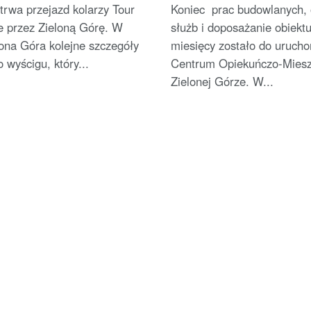
ko kibica
wyposażenie
trwa przejazd kolarzy Tour
Koniec prac budowlanych, 
e przez Zieloną Górę. W
służb i doposażanie obiektu
ona Góra kolejne szczegóły
miesięcy zostało do urucho
o wyścigu, który...
Centrum Opiekuńczo-Miesz
Zielonej Górze. W...