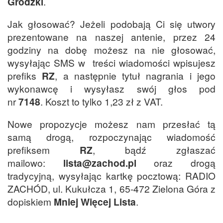
Grodzki
.
Jak głosować? Jeżeli podobają Ci się utwory
prezentowane na naszej antenie, przez 24
godziny na dobę możesz na nie głosować,
wysyłając SMS w treści wiadomości wpisujesz
prefiks
RZ
, a następnie tytuł nagrania i jego
wykonawcę i wysyłasz swój głos pod
nr
7148
. Koszt to tylko 1,23 zł z VAT.
Nowe propozycje możesz nam przesłać tą
samą drogą, rozpoczynając wiadomość
prefiksem
RZ
, bądź zgłaszać
mailowo:
lista@zachod.pl
oraz drogą
tradycyjną, wysyłając kartkę pocztową: RADIO
ZACHÓD, ul. Kukułcza 1, 65-472 Zielona Góra z
dopiskiem
Mniej Więcej Lista
.