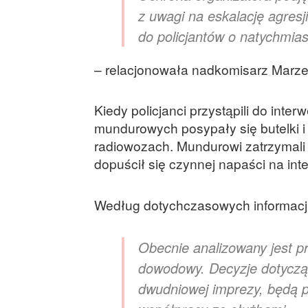
z uwagi na eskalację agresj
do policjantów o natychmi
– relacjonowała nadkomisarz Marze
Kiedy policjanci przystąpili do inte
mundurowych posypały się butelki 
radiowozach. Mundurowi zatrzymali 1
dopuścił się czynnej napaści na int
Według dotychczasowych informacji,
Obecnie analizowany jest p
dowodowy. Decyzje dotycząc
dwudniowej imprezy, będą p