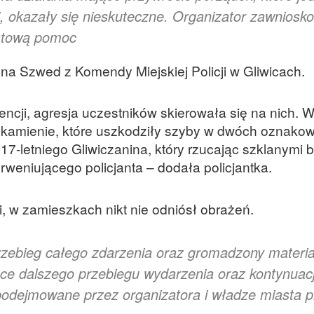
i, okazały się nieskuteczne. Organizator zawniosk
astową pomoc
na Szwed z Komendy Miejskiej Policji w Gliwicach.
rwencji, agresja uczestników skierowała się na nich. 
i kamienie, które uszkodziły szyby w dwóch oznako
7-letniego Gliwiczanina, który rzucając szklanymi b
erweniującego policjanta – dodała policjantka.
 w zamieszkach nikt nie odniósł obrażeń.
rzebieg całego zdarzenia oraz gromadzony materia
e dalszego przebiegu wydarzenia oraz kontynuacj
odejmowane przez organizatora i władze miasta p