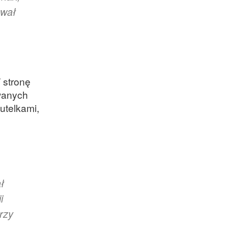
ował
W stronę
wanych
utelkami,
ł
i
rzy