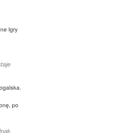
ne Igry
taje
Rogalska.
ronę, po
dnak,