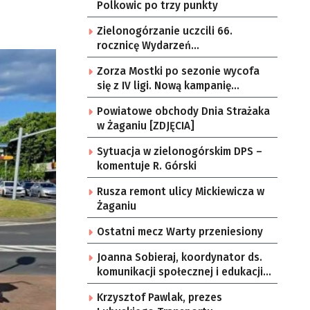
Polkowic po trzy punkty
Zielonogórzanie uczcili 66.
rocznicę Wydarzeń
Zielonogórskich [GALERIA ZDJĘĆ]
Zorza Mostki po sezonie wycofa
się z IV ligi. Nową kampanię
rozpocznie w klasie A
Powiatowe obchody Dnia Strażaka
w Żaganiu [ZDJĘCIA]
Sytuacja w zielonogórskim DPS –
komentuje R. Górski
Rusza remont ulicy Mickiewicza w
Żaganiu
Ostatni mecz Warty przeniesiony
Joanna Sobieraj, koordynator ds.
komunikacji społecznej i edukacji
ZUS w Gorzowie
Krzysztof Pawlak, prezes