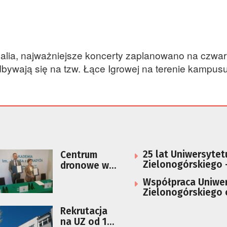
nalia, najważniejsze koncerty zaplanowano na czwart
dbywają się na tzw. Łące Igrowej na terenie kampus
25 lat Uniwersytet
Centrum
Zielonogórskiego 
dronowe w
wydarzenia
Strzelcach
Współpraca Uniwe
otwiera się
Zielonogórskiego 
na
Szkoły Policji w Pil
studentów i
Rekrutacja
badaczy AJP
na UZ od 1