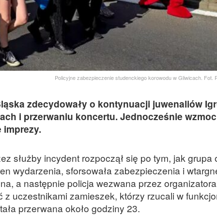
Policyjne zabezpieczenie studenckiego korowodu w Gliwicach. Fot. P
Śląska zdecydowały o kontynuacji juwenaliów Ig
ach i przerwaniu koncertu. Jednocześnie wzmo
e imprezy.
ez służby incydent rozpoczął się po tym, jak grupa 
ren wydarzenia, sforsowała zabezpieczenia i wtargn
ona, a następnie policja wezwana przez organizator
arć z uczestnikami zamieszek, którzy rzucali w funkcj
stała przerwana około godziny 23.