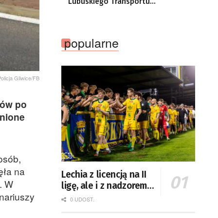
Lubuskiego Transportu
Publicznego
popularne
olicja Gliwice/FB
rów po
cnione
osób,
ęła na
Lechia z licencją na II
a. W
ligę, ale i z nadzorem
onariuszy
PZPN
0 UDOST.