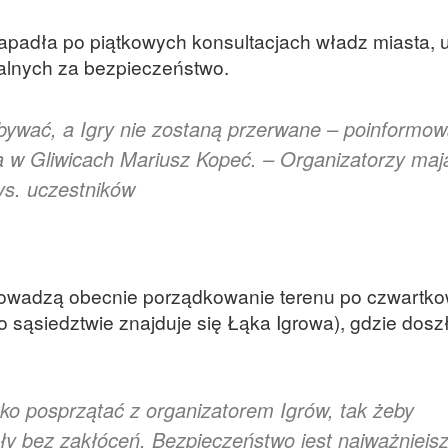
apadła po piątkowych konsultacjach władz miasta, u
ialnych za bezpieczeństwo.
dbywać, a Igry nie zostaną przerwane – poinformow
 w Gliwicach Mariusz Kopeć. – Organizatorzy maj
ys. uczestników
 prowadzą obecnie porządkowanie terenu po czwartk
 sąsiedztwie znajduje się Łąka Igrowa), gdzie dosz
tko posprzątać z organizatorem Igrów, tak żeby
ły bez zakłóceń. Bezpieczeństwo jest najważniejs