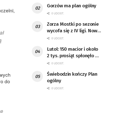
Gorzów ma plan ogólny
czelni,
0 UDOST.
Zorza Mostki po sezonie
wycofa się z IV ligi. Nową
ał
kampanię rozpocznie w
0 UDOST.
ą
klasie A
Lutol: 150 macior i około
2 tys. prosiąt spłonęło w
chlewni
0 UDOST.
Świebodzin kończy Plan
owych
ogólny
ło do
0 UDOST.
ze