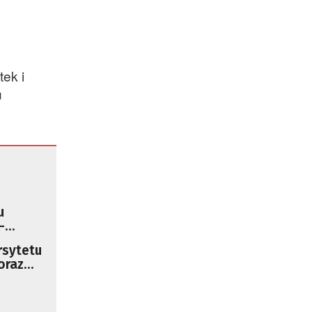
ek i
u
u
–
rsytetu
oraz
e