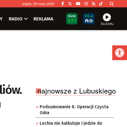
piątek, 29 maja 2026
Y
RADIO
REKLAMA
SŁUCHAJ
Ot
liów.
najnowsze z Lubuskiego
m
Podsumowanie 8. Operacji Czysta
Odra
Lechia nie kalkuluje i jedzie do