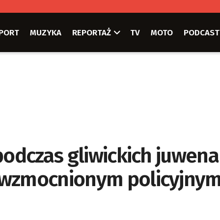
PORT
MUZYKA
REPORTAŻ
TV
MOTO
PODCAST
podczas gliwickich juwena
 wzmocnionym policyjny