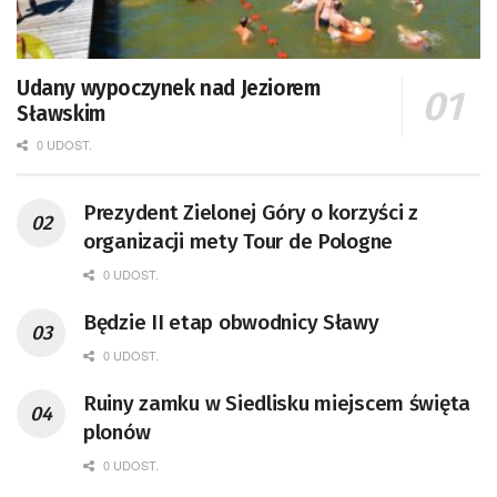
Udany wypoczynek nad Jeziorem
Sławskim
0 UDOST.
Prezydent Zielonej Góry o korzyści z
organizacji mety Tour de Pologne
0 UDOST.
Będzie II etap obwodnicy Sławy
0 UDOST.
Ruiny zamku w Siedlisku miejscem święta
plonów
0 UDOST.