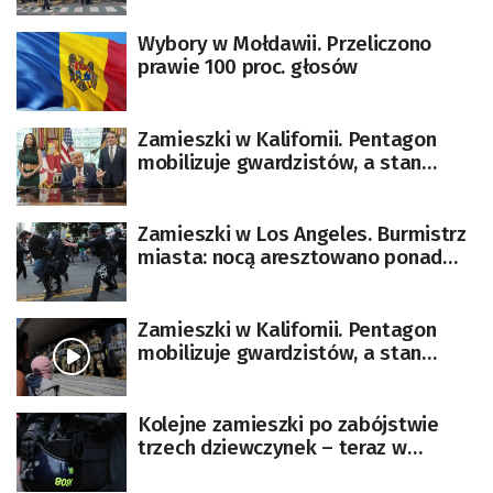
Wybory w Mołdawii. Przeliczono
prawie 100 proc. głosów
Zamieszki w Kalifornii. Pentagon
mobilizuje gwardzistów, a stan
pozywa administrację Trumpa
Zamieszki w Los Angeles. Burmistrz
miasta: nocą aresztowano ponad
100 osób
Zamieszki w Kalifornii. Pentagon
mobilizuje gwardzistów, a stan
pozywa administrację Trumpa
Kolejne zamieszki po zabójstwie
trzech dziewczynek – teraz w
Sunderland