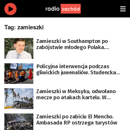
Tag:
zamieszki
Zamieszki w Southampton po
zabójstwie młodego Polaka.
Rannych 11 policjantów
[AKTUALIZOWANY]
Policyjna interwencja podczas
gliwickich juwenaliów. Studencka
impreza ze wzmocnionym policyjnym
zabezpieczeniem
Zamieszki w Meksyku, odwołano
mecze po atakach kartelu. W
czerwcu odbędzie się tam mundial
Zamieszki po zabiciu El Mencho.
Ambasada RP ostrzega turystów