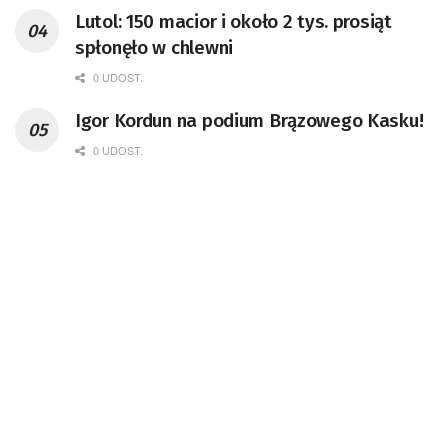
Lutol: 150 macior i około 2 tys. prosiąt
spłonęło w chlewni
0 UDOST.
Igor Kordun na podium Brązowego Kasku!
0 UDOST.