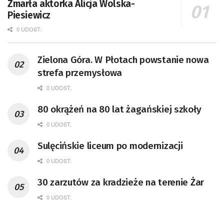
Zmarła aktorka Alicja Wolska-
Piesiewicz
0 UDOST.
Zielona Góra. W Płotach powstanie nowa
strefa przemysłowa
0 UDOST.
80 okrążeń na 80 lat żagańskiej szkoły
0 UDOST.
Sulęcińskie liceum po modernizacji
0 UDOST.
30 zarzutów za kradzieże na terenie Żar
0 UDOST.