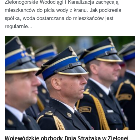
Zielonogórskie Wodociągi i Kanalizacja zachęcają
mieszkańców do picia wody z kranu. Jak podkreśla
spółka, woda dostarczana do mieszkańców jest
regularnie...
Wojewódzkie obchody Dnia Strażaka w Zielonej