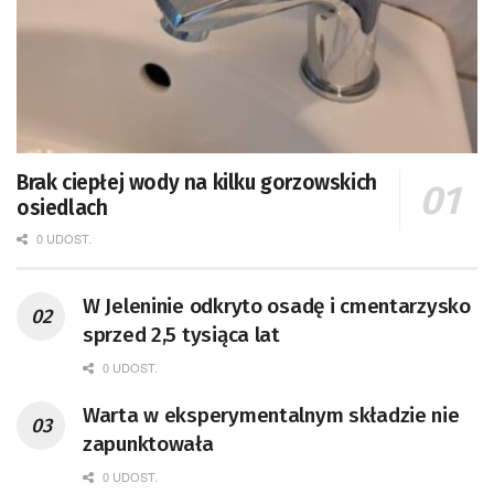
Brak ciepłej wody na kilku gorzowskich
osiedlach
0 UDOST.
W Jeleninie odkryto osadę i cmentarzysko
sprzed 2,5 tysiąca lat
0 UDOST.
Warta w eksperymentalnym składzie nie
zapunktowała
0 UDOST.