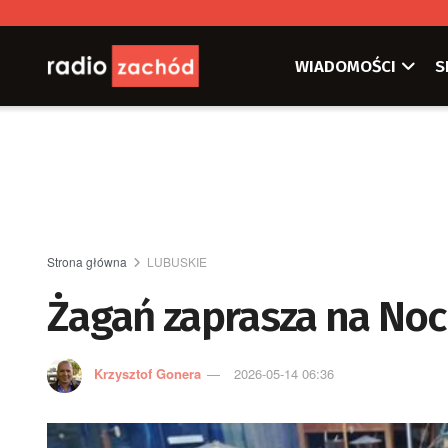
WIADOMOŚCI
S
Strona główna
LUBUSKIE
Żagań zaprasza na No
Krzysztof Gonera
2026-05-14 06:36