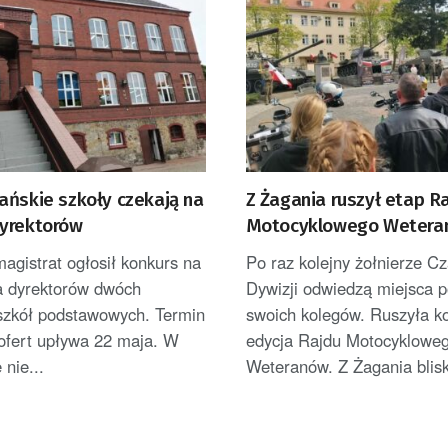
ańskie szkoły czekają na
Z Żagania ruszył etap R
yrektorów
Motocyklowego Wetera
[ZDJĘCIA]
agistrat ogłosił konkurs na
Po raz kolejny żołnierze Cz
a dyrektorów dwóch
Dywizji odwiedzą miejsca
 szkół podstawowych. Termin
swoich kolegów. Ruszyła ko
 ofert upływa 22 maja. W
edycja Rajdu Motocyklowe
 nie...
Weteranów. Z Żagania blisk