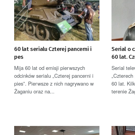
60 lat serialu Czterej pancerni i
Serial o 
pes
60 lat. C
Żaganiu
Mija 60 lat od emisji pierwszych
Serial tel
odcinków serialu „Czterej pancerni i
„Czterech 
pies”. Pierwsze z nich nagrywano w
60 lat. Ki
Żaganiu oraz na...
terenie Ża