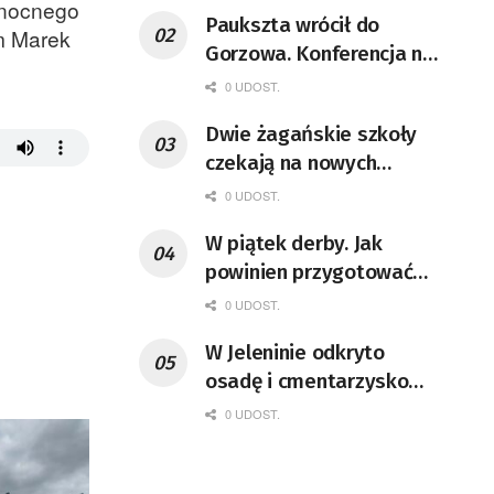
 nocnego
Paukszta wrócił do
m Marek
Gorzowa. Konferencja na
110. urodziny
0 UDOST.
Dwie żagańskie szkoły
czekają na nowych
dyrektorów
0 UDOST.
W piątek derby. Jak
powinien przygotować
się kibic.
0 UDOST.
W Jeleninie odkryto
osadę i cmentarzysko
sprzed 2,5 tysiąca lat
0 UDOST.