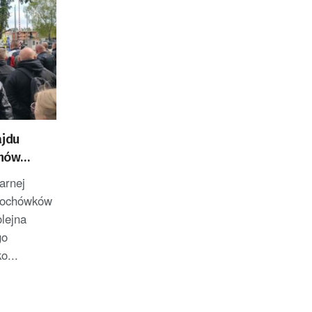
ajdu
nów
arnej
 pochówków
lejna
go
o...