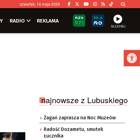
czwartek, 14 maja 2026
Y
RADIO
REKLAMA
SŁUCHAJ
Ot
najnowsze z Lubuskiego
Żagań zaprasza na Noc Muzeów
Radość Dozametu, smutek
Łucznika