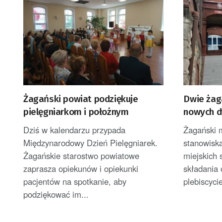
Żagański powiat podziękuje
Dwie żag
pielęgniarkom i położnym
nowych d
Dziś w kalendarzu przypada
Żagański m
Międzynarodowy Dzień Pielęgniarek.
stanowisk
Żagańskie starostwo powiatowe
miejskich
zaprasza opiekunów i opiekunki
składania
pacjentów na spotkanie, aby
plebiscycie
podziękować im...