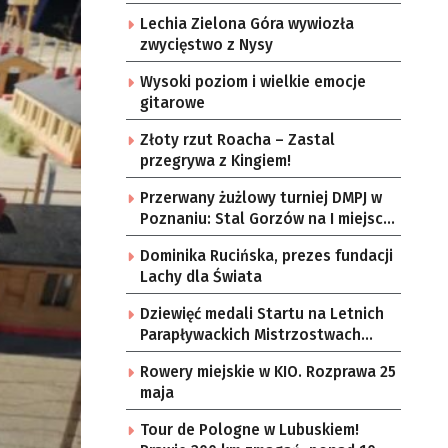
Lechia Zielona Góra wywiozła
zwycięstwo z Nysy
Wysoki poziom i wielkie emocje
gitarowe
Złoty rzut Roacha – Zastal
przegrywa z Kingiem!
Przerwany żużlowy turniej DMPJ w
Poznaniu: Stal Gorzów na I miejscu,
a Falubaz trzeci
Dominika Rucińska, prezes fundacji
Lachy dla Świata
Dziewięć medali Startu na Letnich
Parapływackich Mistrzostwach
Polski Juniorów
Rowery miejskie w KIO. Rozprawa 25
maja
Tour de Pologne w Lubuskiem!