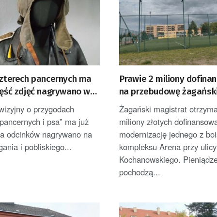
czterech pancernych ma
Prawie 2 miliony dofina
zęść zdjęć nagrywano w
na przebudowę żagańsk
boiska
ewizyjny o przygodach
Żagański magistrat otrzyma
pancernych i psa” ma już
miliony złotych dofinansow
lka odcinków nagrywano na
modernizację jednego z boi
gania i pobliskiego...
kompleksu Arena przy ulicy
Kochanowskiego. Pieniądz
pochodzą...