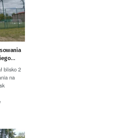
nsowania
iego
ł blisko 2
ania na
sk
e