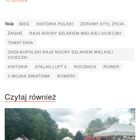
TAGI:
BIEG
HISTORIA POLSKI
ZDROWY STYL ŻYCIA
ŻAGAŃ
RAJD NOCNY SZLAKIEM WIELKIEJ UCIECZKI
TEMAT DNIA
OGÓLNOPOLSKI RAJD NOCNY SZLAKIEM WIELKIEJ
UCIECZKI
HISTORIA
STALAG LUFT 3
ROCZNICA
ROWER
II WOJNA ŚWIATOWA
ROWERY
Czytaj również