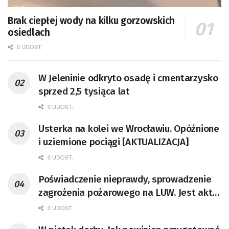
Brak ciepłej wody na kilku gorzowskich
osiedlach
0 UDOST.
W Jeleninie odkryto osadę i cmentarzysko
sprzed 2,5 tysiąca lat
0 UDOST.
Usterka na kolei we Wrocławiu. Opóźnione
i uziemione pociągi [AKTUALIZACJA]
0 UDOST.
Poświadczenie nieprawdy, sprowadzenie
zagrożenia pożarowego na LUW. Jest akt
oskarżenia [AKTUALIZACJA]
0 UDOST.