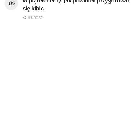
W piątek derby. Jak powinien przygotować
się kibic.
0 UDOST.