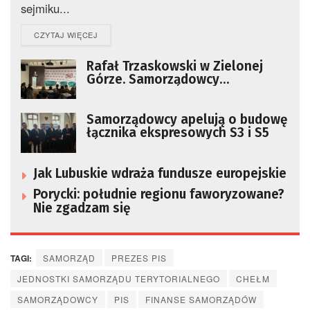
sejmiku...
DETAILS
CZYTAJ WIĘCEJ
Rafał Trzaskowski w Zielonej
Górze. Samorządowcy
rozmawiają o wyzwaniach
[GALERIA ZDJĘĆ]
Samorządowcy apelują o budowę
łącznika ekspresowych S3 i S5
Jak Lubuskie wdraża fundusze europejskie
Porycki: południe regionu faworyzowane?
Nie zgadzam się
TAGI:
SAMORZĄD
PREZES PIS
JEDNOSTKI SAMORZĄDU TERYTORIALNEGO
CHEŁM
SAMORZĄDOWCY
PIS
FINANSE SAMORZĄDÓW