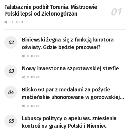
Falubaz nie podbił Torunia. Mistrzowie
Polski lepsi od Zielonogórzan
0 UDOST.
Biniewski żegna się z funkcją kuratora
oświaty. Gdzie będzie pracował?
0 UDOST.
Nowy inwestor na szprotawskiej strefie
0 UDOST.
Blisko 60 par z medalami za pożycie
małżeńskie uhonorowane w gorzowskiej
Filharmonii [GALERIA ZDJĘĆ]
0 UDOST.
Lubuscy politycy o apelu ws. zniesienia
kontroli na granicy Polski i Niemiec