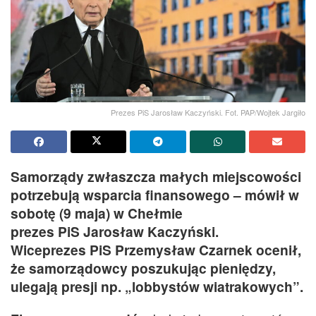
Prezes PiS Jarosław Kaczyński. Fot. PAP/Wojtek Jargiło
Samorządy zwłaszcza małych miejscowości
potrzebują wsparcia finansowego – mówił w
sobotę (9 maja) w Chełmie
prezes PiS Jarosław Kaczyński.
Wiceprezes PiS Przemysław Czarnek ocenił,
że samorządowcy poszukując pieniędzy,
ulegają presji np. „lobbystów wiatrakowych”.