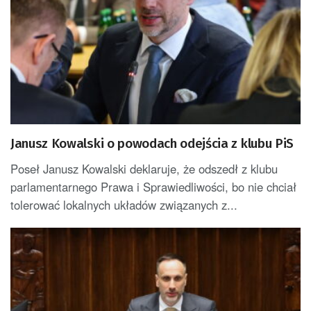
Janusz Kowalski o powodach odejścia z klubu PiS
Poseł Janusz Kowalski deklaruje, że odszedł z klubu
parlamentarnego Prawa i Sprawiedliwości, bo nie chciał
tolerować lokalnych układów związanych z...