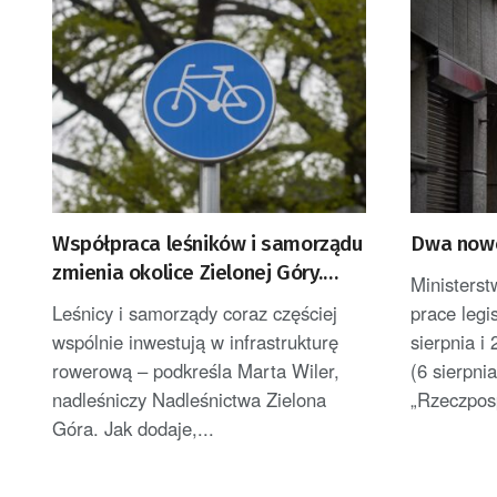
Współpraca leśników i samorządu
Dwa now
zmienia okolice Zielonej Góry.
Ministerst
Powstają nowe ścieżki rowerowe
Leśnicy i samorządy coraz częściej
prace legi
wspólnie inwestują w infrastrukturę
sierpnia i
rowerową – podkreśla Marta Wiler,
(6 sierpni
nadleśniczy Nadleśnictwa Zielona
„Rzeczposp
Góra. Jak dodaje,...