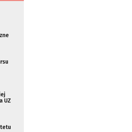
czne
rsu
ej
na UZ
tetu