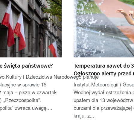
e święta państwowe?
Temperatura nawet do 38
Ogłoszono alerty przed 
wo Kultury i Dziedzictwa Narodowego planuje
burzami
slacyjne w sprawie 15
Instytut Meteorologii i Gos
 2 maja – pisze w czwartek
Wodnej wydał ostrzeżenia 
a) „Rzeczpospolita”.
upałem dla 13 województw 
olita” zwraca uwagę,...
burzami dla przeważającej 
kraju, z...