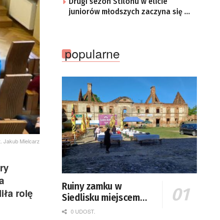
Drugi sezon Stilonu w elicie
juniorów młodszych zaczyna się w
sobotę
popularne
t. Jakub Mielcarz
ry
a
Ruiny zamku w
ła rolę
Siedlisku miejscem
święta plonów
0 UDOST.