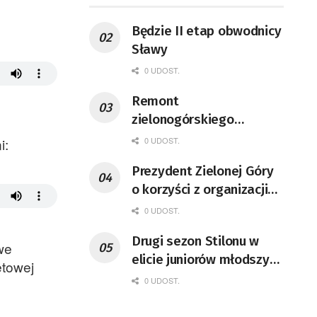
Będzie II etap obwodnicy
Sławy
0 UDOST.
Remont
zielonogórskiego
deptaka zgodnie z
0 UDOST.
i:
planem
Prezydent Zielonej Góry
o korzyści z organizacji
mety Tour de Pologne
0 UDOST.
Drugi sezon Stilonu w
we
elicie juniorów młodszych
etowej
zaczyna się w sobotę
0 UDOST.