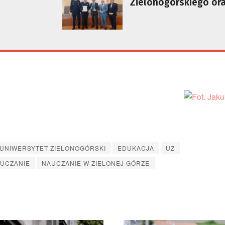
Zielonogórskiego or
Szkoły Policji w Pile
UNIWERSYTET ZIELONOGÓRSKI
EDUKACJA
UZ
UCZANIE
NAUCZANIE W ZIELONEJ GÓRZE