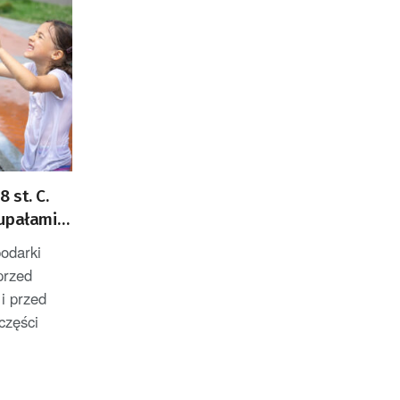
 st. C.
upałami i
podarki
przed
i przed
części