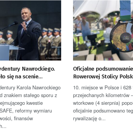
ydentury Nawrockiego.
Oficjalne podsumowani
ło się na scenie
Rowerowej Stolicy Polsk
ej?
Zielonej Górze
dentury Karola Nawrockiego
10. miejsce w Polsce i 628 
d znakiem stałego sporu z
przejechanych kilometrów 
ejmującego kwestie
wtorkowe (4 sierpnia) popo
SAFE, reformy wymiaru
oficjalnie podsumowano te
wości, finansów
rywalizację o...
h...