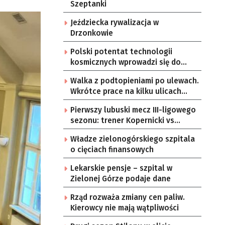
Szeptanki
Jeździecka rywalizacja w
Drzonkowie
Polski potentat technologii
kosmicznych wprowadzi się do
Zielonej Góry
Walka z podtopieniami po ulewach.
Wkrótce prace na kilku ulicach
Gorzowa
Pierwszy lubuski mecz III-ligowego
sezonu: trener Kopernicki vs
starzy znajomi
Władze zielonogórskiego szpitala
o cięciach finansowych
Lekarskie pensje – szpital w
Zielonej Górze podaje dane
Rząd rozważa zmiany cen paliw.
Kierowcy nie mają wątpliwości