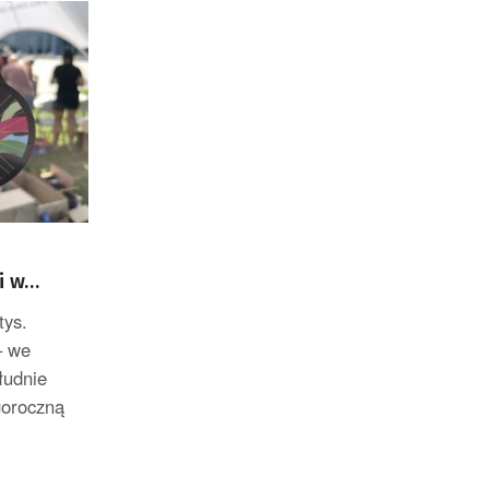
e
i w
tys.
– we
łudnie
goroczną