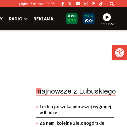
piątek, 7 sierpnia 2026
Y
RADIO
REKLAMA
SŁUCHAJ
Ot
najnowsze z Lubuskiego
Lechia poszuka pierwszej wygranej
w II lidze
Za nami kolejne Zielonogórskie