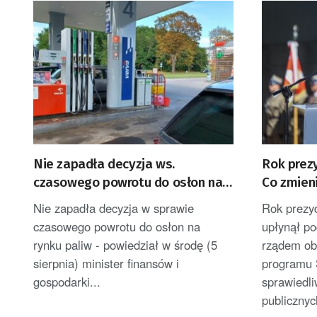
Nie zapadła decyzja ws.
Rok prez
czasowego powrotu do osłon na
Co zmieni
rynku paliw
polityczn
Nie zapadła decyzja w sprawie
Rok prezy
czasowego powrotu do osłon na
upłynął po
rynku paliw - powiedział w środę (5
rządem ob
sierpnia) minister finansów i
programu 
gospodarki...
sprawiedli
publicznyc