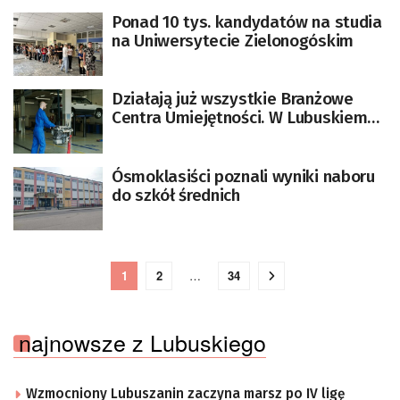
Ponad 10 tys. kandydatów na studia
na Uniwersytecie Zielonogóskim
Działają już wszystkie Branżowe
Centra Umiejętności. W Lubuskiem
też szkolą
Ósmoklasiści poznali wyniki naboru
do szkół średnich
1
2
…
34
najnowsze z Lubuskiego
Wzmocniony Lubuszanin zaczyna marsz po IV ligę