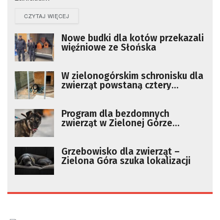
DETAILS
CZYTAJ WIĘCEJ
Nowe budki dla kotów przekazali
więźniowe ze Słońska
W zielonogórskim schronisku dla
zwierząt powstaną cztery
wybiegi dla psów
Program dla bezdomnych
zwierząt w Zielonej Górze
przyjęty. Są miliony na pomoc
Grzebowisko dla zwierząt –
Zielona Góra szuka lokalizacji