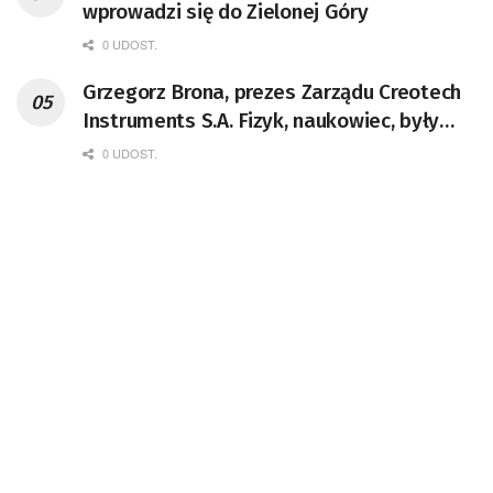
wprowadzi się do Zielonej Góry
0 UDOST.
Grzegorz Brona, prezes Zarządu Creotech
Instruments S.A. Fizyk, naukowiec, były
pracownik CERN w Genewie,
0 UDOST.
przedsiębiorca i nauczyciel akademicki,
doktor habilitowany nauk fizycznych,
koordynator Rady Sektorowej ds.
Kompetencji Przemysłu Lotniczo-
Kosmicznego oraz członek Komitetu
Badań Kosmicznych i Satelitarnych PAN.