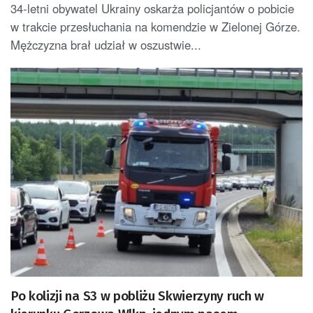
34-letni obywatel Ukrainy oskarża policjantów o pobicie
w trakcie przesłuchania na komendzie w Zielonej Górze.
Mężczyzna brał udział w oszustwie...
Po kolizji na S3 w pobliżu Skwierzyny ruch w