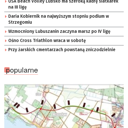
USA Beach Volley Lubsko ma szeroką kadrę siatkarek
na III ligę
Daria Kobiernik na najwyższym stopniu podium w
Strzegomiu
Wzmocniony Lubuszanin zaczyna marsz po IV ligę
Ośno Cross Triathlon wraca w sobotę
Przy żarskich cmentarzach powstaną zniczodzielnie
popularne