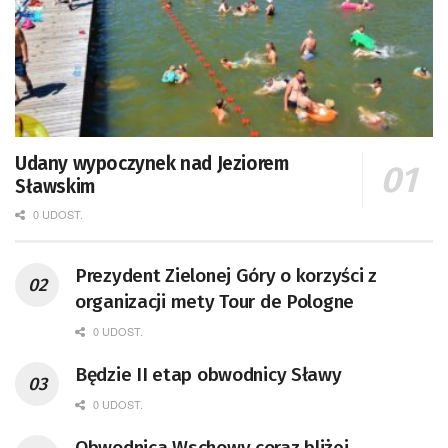
Udany wypoczynek nad Jeziorem
Sławskim
0 UDOST.
Prezydent Zielonej Góry o korzyści z
organizacji mety Tour de Pologne
0 UDOST.
Będzie II etap obwodnicy Sławy
0 UDOST.
Obwodnica Wschowy coraz bliżej