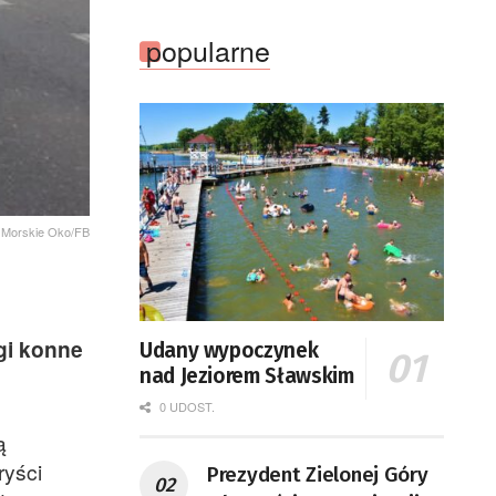
popularne
e Morskie Oko/FB
gi konne
Udany wypoczynek
nad Jeziorem Sławskim
0 UDOST.
ą
ryści
Prezydent Zielonej Góry