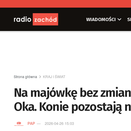
WIADOMOŚCI
S
Strona główna
KRAJ I ŚWIAT
Na majówkę bez zmian
Oka. Konie pozostają n
PAP
2026-04-26 15:03