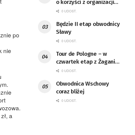
t
o korzyści z organizacji
mety Tour de Pologne
0 UDOST.
Będzie II etap obwodnicy
Sławy
cznie po
0 UDOST.
k nie
Tour de Pologne – w
czwartek etap z Żagania
do Karpacza
0 UDOST.
u
ym.
Obwodnica Wschowy
cznie
coraz bliżej
rt
0 UDOST.
ewozowa.
zł, a