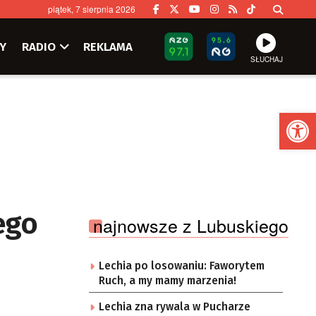
piątek, 7 sierpnia 2026
Y
RADIO
REKLAMA
SŁUCHAJ
Ot
ego
najnowsze z Lubuskiego
Lechia po losowaniu: Faworytem
Ruch, a my mamy marzenia!
Lechia zna rywala w Pucharze