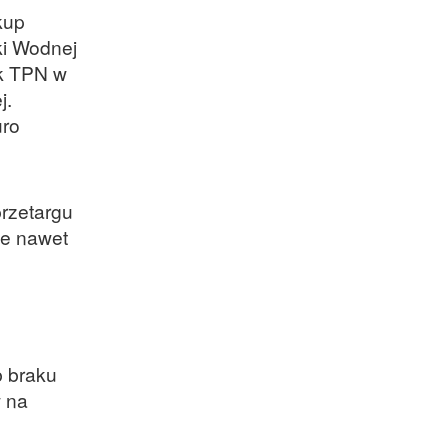
kup
ki Wodnej
ek TPN w
j.
uro
rzetargu
że nawet
b braku
 na