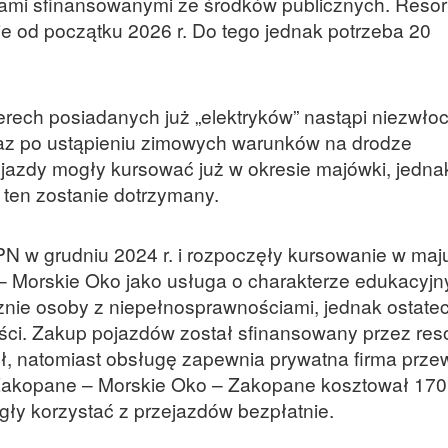
ami sfinansowanymi ze środków publicznych. Resor
e od początku 2026 r. Do tego jednak potrzeba 20
erech posiadanych już „elektryków” nastąpi niezwło
az po ustąpieniu zimowych warunków na drodze
jazdy mogły kursować już w okresie majówki, jedna
 ten zostanie dotrzymany.
TPN w grudniu 2024 r. i rozpoczęły kursowanie w maj
– Morskie Oko jako usługa o charakterze edukacyjn
nie osoby z niepełnosprawnościami, jednak ostate
ści. Zakup pojazdów został sfinansowany przez reso
 zł, natomiast obsługę zapewnia prywatna firma prz
 Zakopane – Morskie Oko – Zakopane kosztował 170 
ły korzystać z przejazdów bezpłatnie.