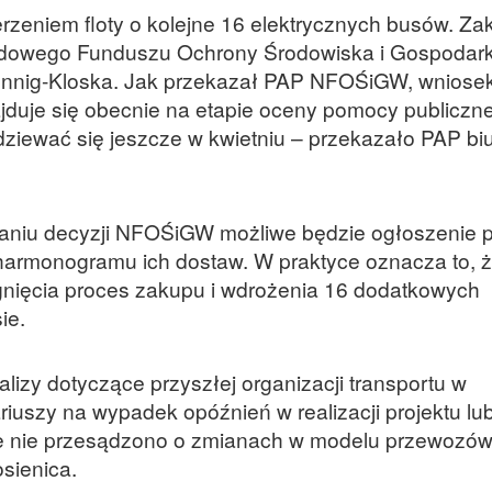
rzeniem floty o kolejne 16 elektrycznych busów. Za
odowego Funduszu Ochrony Środowiska i Gospodar
 Hennig-Kloska. Jak przekazał PAP NFOŚiGW, wnios
duje się obecnie na etapie oceny pomocy publiczne
iewać się jeszcze w kwietniu – przekazało PAP bi
aniu decyzji NFOŚiGW możliwe będzie ogłoszenie p
 harmonogramu ich dostaw. W praktyce oznacza to, 
nięcia proces zakupu i wdrożenia 16 dodatkowych
ie.
alizy dotyczące przyszłej organizacji transportu w
iuszy na wypadek opóźnień w realizacji projektu lu
e nie przesądzono o zmianach w modelu przewozów
osienica.