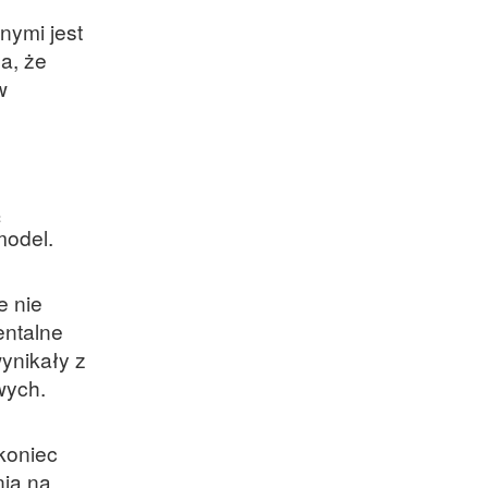
nymi jest
a, że
w
ą
model.
e nie
entalne
ynikały z
owych.
 koniec
nia na