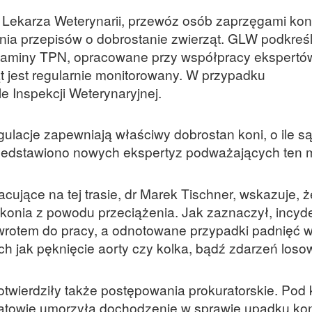
Lekarza Weterynarii, przewóz osób zaprzęgami kon
nia przepisów o dobrostanie zwierząt. GLW podkreśl
gulaminy TPN, opracowane przy współpracy ekspertó
rząt jest regularnie monitorowany. W przypadku
e Inspekcji Weterynaryjnej.
ulacje zapewniają właściwy dobrostan koni, o ile s
rzedstawiono nowych ekspertyz podważających ten 
cujące na tej trasie, dr Marek Tischner, wskazuje, ż
onia z powodu przeciążenia. Jak zaznaczył, incyd
owrotem do pracy, a odnotowane przypadki padnięć w
ch jak pęknięcie aorty czy kolka, bądź zdarzeń los
otwierdziły także postępowania prokuratorskie. Pod
atowie umorzyła dochodzenie w sprawie upadku ko