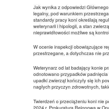
Jak wynika z odpowiedzi Głównego 
legalny, pod warunkiem przestrzega
standardy pracy koni określają re
weterynarii i hipologii, a stan zwie
nieprawidłowości możliwe są kontrol
W ocenie inspekcji obowiązujące reg
przestrzegane, a dotychczas nie p
Weterynarz od lat badający konie pra
odnotowano przypadków padnięcia k
upadki zwierząt kończyły się ich p
nagłych przyczyn zdrowotnych, taki
Twierdzeń o przeciążeniu koni nie p
2024 r. Prokuratura Rejonowa w Op