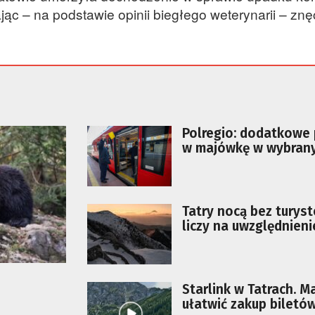
c – na podstawie opinii biegłego weterynarii – znę
Polregio: dodatkowe 
w majówkę w wybran
regionach
Tatry nocą bez turys
liczy na uwzględnieni
specyfiki taternictwa
Starlink w Tatrach. M
ułatwić zakup biletó