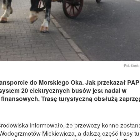
Fot. Koni
ransporcie do Morskiego Oka. Jak przekazał PAP
system 20 elektrycznych busów jest nadal w
i finansowych. Trasę turystyczną obsłużą zaprzę
 Środowiska informowało, że przewozy konne zostan
Wodogrzmotów Mickiewicza, a dalszą część trasy tu