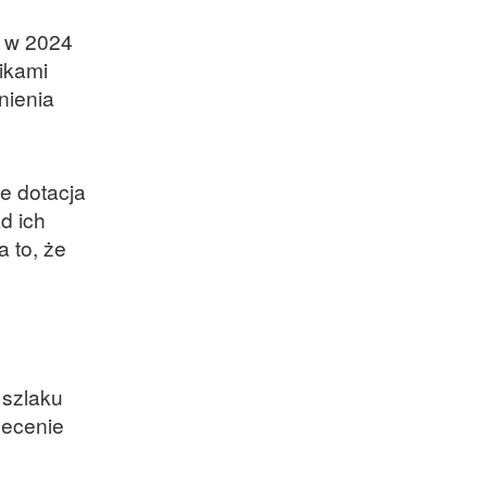
 w 2024
ikami
nienia
że dotacja
d ich
 to, że
 szlaku
lecenie