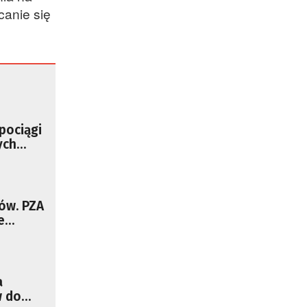
canie się
pociągi
ych
tów. PZA
e
a
w do