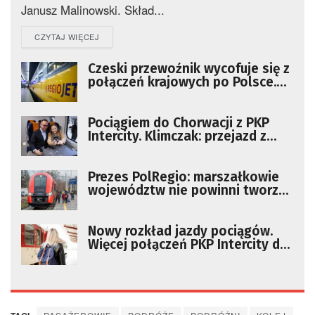
Janusz Malinowski. Skład...
DETAILS
CZYTAJ WIĘCEJ
Czeski przewoźnik wycofuje się z
połączeń krajowych po Polsce.
Zostaną tylko pociągi do Pragi
Pociągiem do Chorwacji z PKP
Intercity. Klimczak: przejazd z
Warszawy do Rijeki skróci się o
godzinę
Prezes PolRegio: marszałkowie
województw nie powinni tworzyć
własnych przewoźników
Nowy rozkład jazdy pociągów.
Więcej połączeń PKP Intercity do
Trójmiasta i Olsztyna