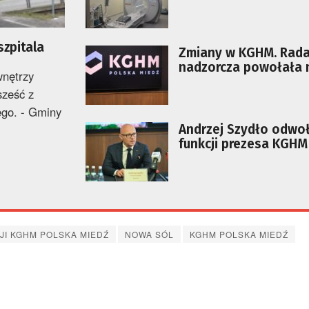
szpitala
Zmiany w KGHM. Rad
nadzorcza powołała
wnętrzy
prezesa
sześć z
go. - Gminy
Andrzej Szydło odwo
funkcji prezesa KGHM
JI KGHM POLSKA MIEDŹ
NOWA SÓL
KGHM POLSKA MIEDŹ