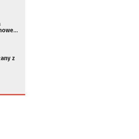
a
 nowego
łany z