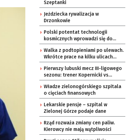
Szeptanki
Jeździecka rywalizacja w
Drzonkowie
Polski potentat technologii
kosmicznych wprowadzi się do
Zielonej Góry
Walka z podtopieniami po ulewach.
Wkrótce prace na kilku ulicach
Gorzowa
Pierwszy lubuski mecz III-ligowego
sezonu: trener Kopernicki vs
starzy znajomi
Władze zielonogórskiego szpitala
o cięciach finansowych
Lekarskie pensje – szpital w
Zielonej Górze podaje dane
Rząd rozważa zmiany cen paliw.
Kierowcy nie mają wątpliwości