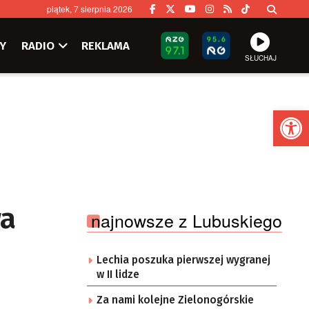
piątek, 7 sierpnia 2026
Y
RADIO
REKLAMA
SŁUCHAJ
Ot
wa
najnowsze z Lubuskiego
Lechia poszuka pierwszej wygranej
w II lidze
Za nami kolejne Zielonogórskie