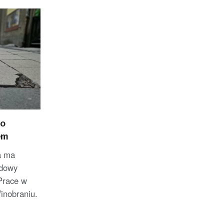
go
em
a ma
udowy
Prace w
inobraniu.