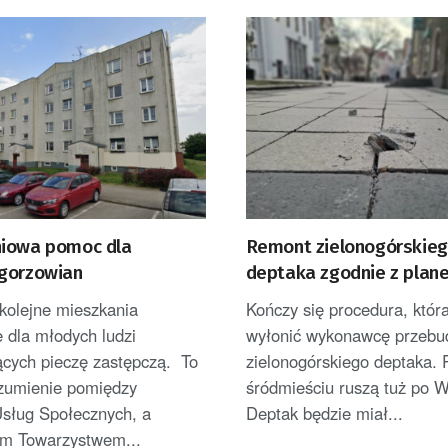
iowa pomoc dla
Remont zielonogórskie
gorzowian
deptaka zgodnie z plan
kolejne mieszkania
Kończy się procedura, któr
 dla młodych ludzi
wyłonić wykonawcę przeb
ących pieczę zastępczą. To
zielonogórskiego deptaka. 
ozumienie pomiędzy
śródmieściu ruszą tuż po W
sług Społecznych, a
Deptak będzie miał...
m Towarzystwem...