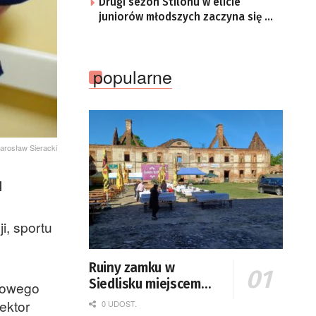
Drugi sezon Stilonu w elicie
juniorów młodszych zaczyna się w
sobotę
popularne
arosław Sieracki
M
i, sportu
Ruiny zamku w
Siedlisku miejscem
ziowego
święta plonów
ektor
0 UDOST.