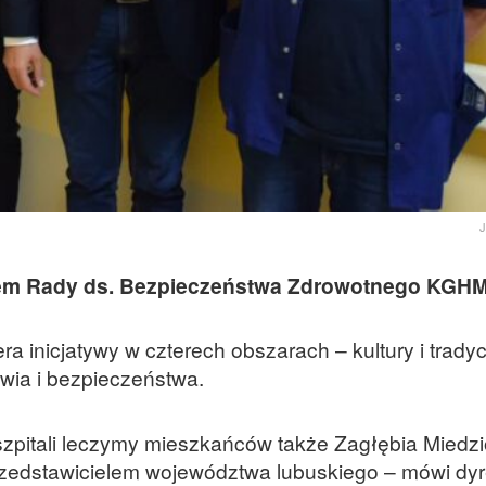
J
kiem Rady ds. Bezpieczeństwa Zdrowotnego KGH
a inicjatywy w czterech obszarach – kultury i tradycj
rowia i bezpieczeństwa.
 szpitali leczymy mieszkańców także Zagłębia Mied
zedstawicielem województwa lubuskiego – mówi dyr