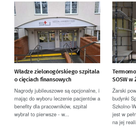
Władze zielonogórskiego szpitala
Termomod
o cięciach finansowych
SOSW w Ż
Nagrody jubileuszowe są opcjonalne, i
Żarski po
mając do wyboru leczenie pacjentów a
budynki S
benefity dla pracowników, szpital
Szkolno-W
wybrał to pierwsze - w...
jest w peł
na jej real