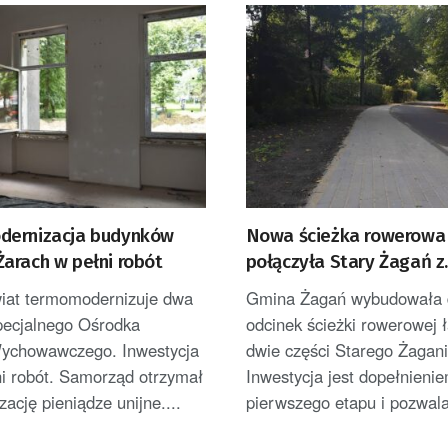
ernizacja budynków
Nowa ścieżka rowerowa
arach w pełni robót
połączyła Stary Żagań z
Żaganówkiem
wiat termomodernizuje dwa
Gmina Żagań wybudowała 
pecjalnego Ośrodka
odcinek ścieżki rowerowej 
ychowawczego. Inwestycja
dwie części Starego Żagani
ni robót. Samorząd otrzymał
Inwestycja jest dopełnieni
izację pieniądze unijne....
pierwszego etapu i pozwala