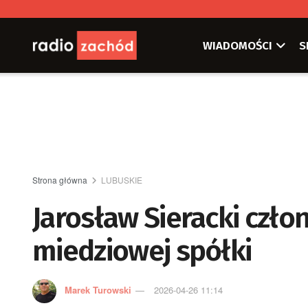
WIADOMOŚCI
S
Strona główna
LUBUSKIE
Jarosław Sieracki czł
miedziowej spółki
Marek Turowski
2026-04-26 11:14