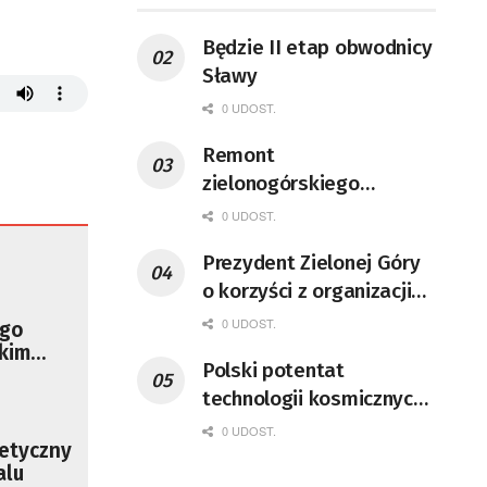
Będzie II etap obwodnicy
Sławy
0 UDOST.
Remont
zielonogórskiego
deptaka zgodnie z
0 UDOST.
planem
Prezydent Zielonej Góry
o korzyści z organizacji
mety Tour de Pologne
0 UDOST.
ego
kim
Polski potentat
technologii kosmicznych
wprowadzi się do Zielonej
0 UDOST.
etyczny
Góry
alu