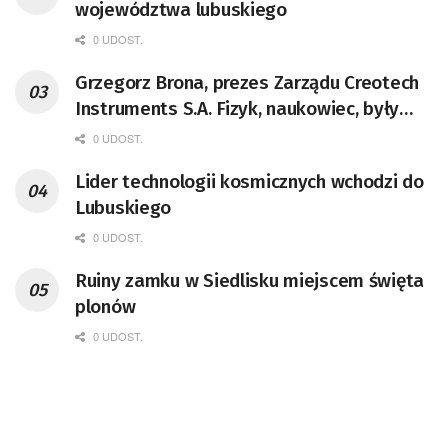
województwa lubuskiego
0 UDOST.
Grzegorz Brona, prezes Zarządu Creotech
Instruments S.A. Fizyk, naukowiec, były
pracownik CERN w Genewie,
0 UDOST.
przedsiębiorca i nauczyciel akademicki,
Lider technologii kosmicznych wchodzi do
doktor habilitowany nauk fizycznych,
Lubuskiego
koordynator Rady Sektorowej ds.
Kompetencji Przemysłu Lotniczo-
0 UDOST.
Kosmicznego oraz członek Komitetu
Ruiny zamku w Siedlisku miejscem święta
Badań Kosmicznych i Satelitarnych PAN.
plonów
0 UDOST.