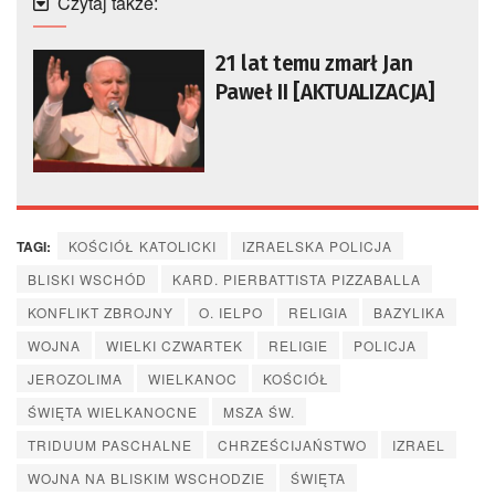
Czytaj także:
21 lat temu zmarł Jan
Paweł II [AKTUALIZACJA]
TAGI:
KOŚCIÓŁ KATOLICKI
IZRAELSKA POLICJA
BLISKI WSCHÓD
KARD. PIERBATTISTA PIZZABALLA
KONFLIKT ZBROJNY
O. IELPO
RELIGIA
BAZYLIKA
WOJNA
WIELKI CZWARTEK
RELIGIE
POLICJA
JEROZOLIMA
WIELKANOC
KOŚCIÓŁ
ŚWIĘTA WIELKANOCNE
MSZA ŚW.
TRIDUUM PASCHALNE
CHRZEŚCIJAŃSTWO
IZRAEL
WOJNA NA BLISKIM WSCHODZIE
ŚWIĘTA