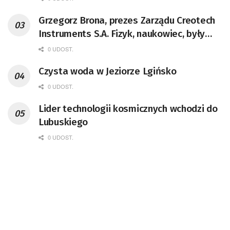
Grzegorz Brona, prezes Zarządu Creotech
Instruments S.A. Fizyk, naukowiec, były
pracownik CERN w Genewie,
0 UDOST.
przedsiębiorca i nauczyciel akademicki,
Czysta woda w Jeziorze Lgińsko
doktor habilitowany nauk fizycznych,
koordynator Rady Sektorowej ds.
0 UDOST.
Kompetencji Przemysłu Lotniczo-
Lider technologii kosmicznych wchodzi do
Kosmicznego oraz członek Komitetu
Lubuskiego
Badań Kosmicznych i Satelitarnych PAN.
0 UDOST.