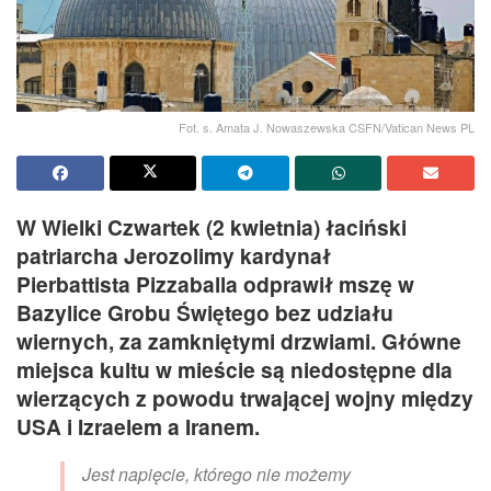
Fot. s. Amata J. Nowaszewska CSFN/Vatican News PL
W Wielki Czwartek (2 kwietnia) łaciński
patriarcha Jerozolimy kardynał
Pierbattista Pizzaballa odprawił mszę w
Bazylice Grobu Świętego bez udziału
wiernych, za zamkniętymi drzwiami. Główne
miejsca kultu w mieście są niedostępne dla
wierzących z powodu trwającej wojny między
USA i Izraelem a Iranem.
Jest napięcie, którego nie możemy