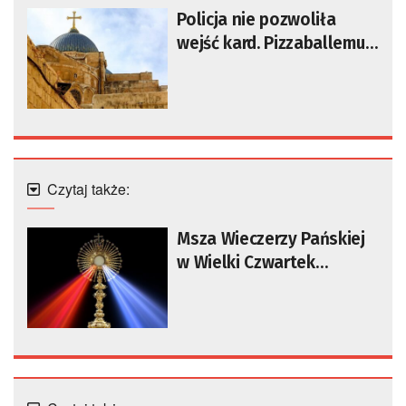
Policja nie pozwoliła
wejść kard. Pizzaballemu
do Bazyliki Grobu
Pańskiego
[AKTUALIZOWANY]
Czytaj także:
Msza Wieczerzy Pańskiej
w Wielki Czwartek
rozpoczyna w Kościele
obchody Triduum
Paschalnego