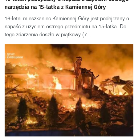
narzędzia na 15-latka z Kamiennej Góry
16-letni mieszkaniec Kamiennej Góry jest podejrzany o
napaść z użyciem ostrego przedmiotu na 15-latka. Do
tego zdarzenia doszło w piątkowy (7...