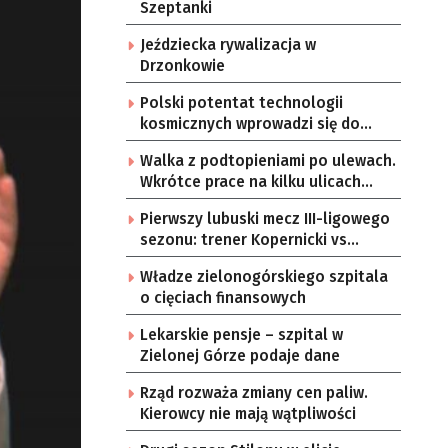
Szeptanki
Jeździecka rywalizacja w
Drzonkowie
Polski potentat technologii
kosmicznych wprowadzi się do
Zielonej Góry
Walka z podtopieniami po ulewach.
Wkrótce prace na kilku ulicach
Gorzowa
Pierwszy lubuski mecz III-ligowego
sezonu: trener Kopernicki vs
starzy znajomi
Władze zielonogórskiego szpitala
o cięciach finansowych
Lekarskie pensje – szpital w
Zielonej Górze podaje dane
Rząd rozważa zmiany cen paliw.
Kierowcy nie mają wątpliwości