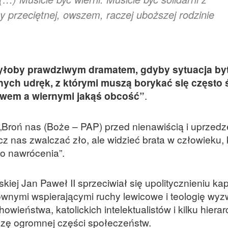
y przeciętnej, owszem, raczej uboższej rodzinie
yłoby prawdziwym dramatem, gdyby sytuacja by
nych udręk, z którymi muszą borykać się często 
wem a wiernymi jakąś obcość”
.
 „Broń nas (Boże – PAP) przed nienawiścią i uprzed
 nas zwalczać zło, ale widzieć brata w człowieku, k
do nawrócenia”.
iej Jan Paweł II sprzeciwiał się upolitycznieniu ka
ownymi wspierającymi ruchy lewicowe i teologię wyz
howieństwa, katolickich intelektualistów i kilku hier
dzę ogromnej części społeczeństw.