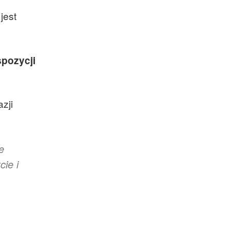
jest
spozycji
zji
e
ie i