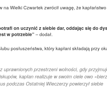
w na Wielki Czwartek zwrócił uwagę, że kapłaństwo 
otrafi on uczynić z siebie dar, oddając się do dy
est w potrzebie”
– dodał.
lubu posłuszeństwa, który kapłani składają przy oka
z uprawnionych przestrzeni wolności, gdy przyjmuj
skupów, kapłan realizuje w swoim ciele owo »bierzc
tus podczas Ostatniej Wieczerzy powierzył siebie