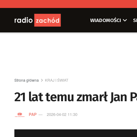
WIADOMOŚCI
S
Strona główna
KRAJ I ŚWIAT
21 lat temu zmarł Jan 
PAP
2026-04-02 11:30