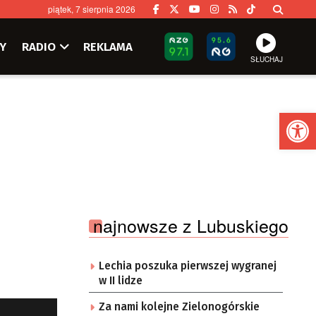
piątek, 7 sierpnia 2026
Y
RADIO
REKLAMA
SŁUCHAJ
Ot
najnowsze z Lubuskiego
Lechia poszuka pierwszej wygranej
w II lidze
Za nami kolejne Zielonogórskie