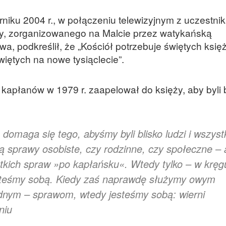
rniku 2004 r., w połączeniu telewizyjnym z uczestni
y, zorganizowanego na Malcie przez watykańską
 podkreślił, że „Kościół potrzebuje świętych księż
iętych na nowe tysiąclecie”.
 kapłanów w 1979 r. zaapelował do księży, aby byli 
omaga się tego, abyśmy byli blisko ludzi i wszyst
ą sprawy osobiste, czy rodzinne, czy społeczne – 
stkich spraw »po kapłańsku«. Wtedy tylko – w kręg
esteśmy sobą. Kiedy zaś naprawdę służymy owym
udnym – sprawom, wtedy jesteśmy sobą: wierni
niu