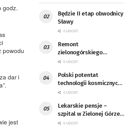
o godz.
Będzie II etap obwodnicy
Sławy
0 UDOST.
as
ci
Remont
 z powodu
zielonogórskiego
deptaka zgodnie z
0 UDOST.
planem
Polski potentat
a dar i
technologii kosmicznych
a”.
wprowadzi się do Zielonej
0 UDOST.
Góry
Lekarskie pensje –
szpital w Zielonej Górze
ie jest
podaje dane
0 UDOST.