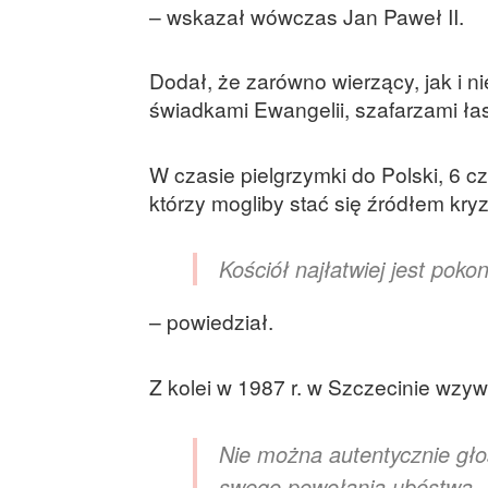
– wskazał wówczas Jan Paweł II.
Dodał, że zarówno wierzący, jak i n
świadkami Ewangelii, szafarzami ła
W czasie pielgrzymki do Polski, 6 c
którzy mogliby stać się źródłem kr
Kościół najłatwiej jest pok
– powiedział.
Z kolei w 1987 r. w Szczecinie wzywa
Nie można autentycznie gło
swego powołania ubóstwa. (…