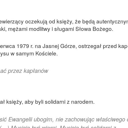
iewierzący oczekują od księży, że będą autentyczny
ski, mężami modlitwy i sługami Słowa Bożego.
zerwca 1979 r. na Jasnej Górze, ostrzegał przed ka
yzysu w samym Kościele.
onać przez kapłanów
ł księży, aby byli solidarni z narodem.
sić Ewangelii ubogim, nie zachowując właściwego 
) Musicie być wierni. Musicie być solidarni z