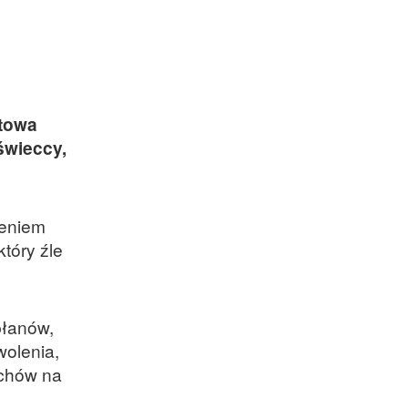
towa
świeccy,
zeniem
tóry źle
płanów,
wolenia,
archów na