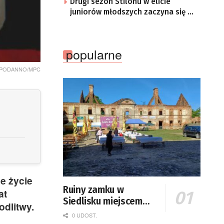
Drugi sezon Stilonu w elicie
juniorów młodszych zaczyna się w
sobotę
popularne
 CAPODANNO/MPC
że życie
Ruiny zamku w
at
Siedlisku miejscem
dlitwy.
święta plonów
0 UDOST.