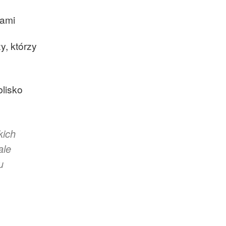
kami
y, którzy
blisko
kich
ale
u