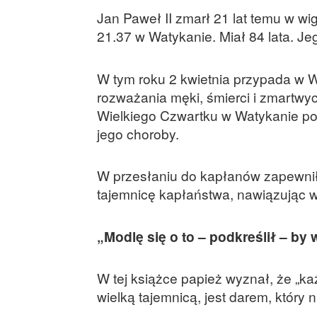
Jan Paweł II zmarł 21 lat temu w wig
21.37 w Watykanie. Miał 84 lata. Jego
W tym roku 2 kwietnia przypada w W
rozważania męki, śmierci i zmartwy
Wielkiego Czwartku w Watykanie po 
jego choroby.
W przesłaniu do kapłanów zapewnił 
tajemnicę kapłaństwa, nawiązując w 
„Modlę się o to – podkreślił – by
W tej książce papież wyznał, że „ka
wielką tajemnicą, jest darem, który 