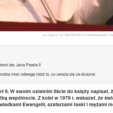
Jan Paweł II. Fot. PAP/EPA PHOTO ANSA/MASSIMO
ierci św. Jana Pawła II
 trzeba mieć odwagę robić to, co uważa się za słuszne
ł II. W swoim ostatnim liście do księży napisał, 
żbą wspólnocie. Z kolei w 1979 r. wskazał, że świ
iadkami Ewangelii, szafarzami łaski i mężami mo