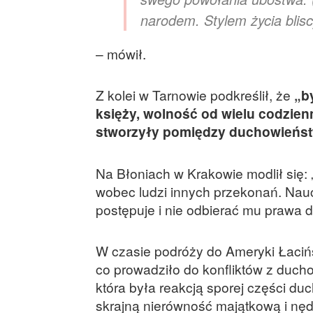
narodem. Stylem życia blisc
– mówił.
Z kolei w Tarnowie podkreślił, że
„b
księży, wolność od wielu codzien
stworzyły pomiędzy duchowieńst
Na Błoniach w Krakowie modlił się:
wobec ludzi innych przekonań. Naucz
postępuje i nie odbierać mu prawa 
W czasie podróży do Ameryki Łacińsk
co prowadziło do konfliktów z duch
która była reakcją sporej części duc
skrajną nierówność majątkową i nę