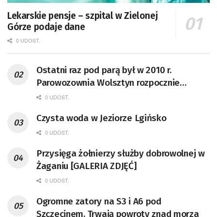
Lekarskie pensje – szpital w Zielonej
Górze podaje dane
0 UDOST.
Ostatni raz pod parą był w 2010 r.
Parowozownia Wolsztyn rozpocznie
remont unikatowego Tr5-65
0 UDOST.
Czysta woda w Jeziorze Lgińsko
0 UDOST.
Przysięga żołnierzy służby dobrowolnej w
Żaganiu [GALERIA ZDJĘĆ]
0 UDOST.
Ogromne zatory na S3 i A6 pod
Szczecinem. Trwają powroty znad morza