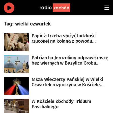
Tag:
wielki czwartek
Papież: trzeba służyć ludzkości
rzuconej na kolana z powodu
brutalności i zła
Patriarcha Jerozolimy odprawił mszę
bez wiernych w Bazylice Grobu
Pańskiego
Msza Wieczerzy Pańskiej w Wielki
Czwartek rozpoczyna w Kościele
obchody Triduum Paschalnego
W Kościele obchody Triduum
Paschalnego