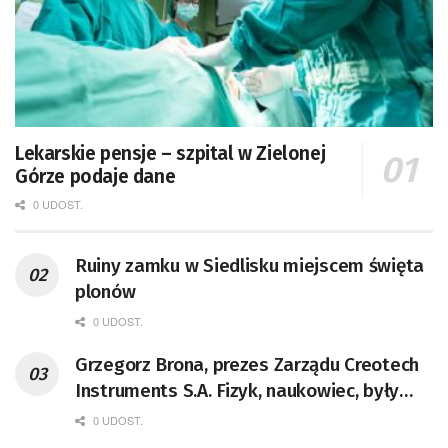
Lekarskie pensje – szpital w Zielonej
Górze podaje dane
0 UDOST.
Ruiny zamku w Siedlisku miejscem święta
plonów
0 UDOST.
Grzegorz Brona, prezes Zarządu Creotech
Instruments S.A. Fizyk, naukowiec, były
pracownik CERN w Genewie,
0 UDOST.
przedsiębiorca i nauczyciel akademicki,