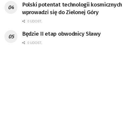
Polski potentat technologii kosmicznych
doktor habilitowany nauk fizycznych,
wprowadzi się do Zielonej Góry
koordynator Rady Sektorowej ds.
Kompetencji Przemysłu Lotniczo-
0 UDOST.
Kosmicznego oraz członek Komitetu
Będzie II etap obwodnicy Sławy
Badań Kosmicznych i Satelitarnych PAN.
0 UDOST.