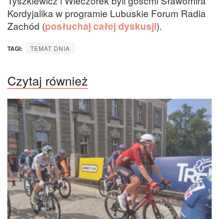
Tyszkiewicz i Wieczorek byli gośćmi Sławomira
Kordyjalika w programie Lubuskie Forum Radia
Zachód (
posłuchaj całej dyskusji
).
TAGI:
TEMAT DNIA
Czytaj również