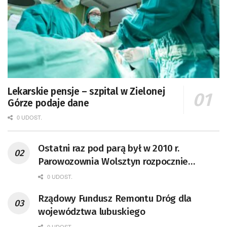
Lekarskie pensje – szpital w Zielonej
Górze podaje dane
0 UDOST.
Ostatni raz pod parą był w 2010 r.
Parowozownia Wolsztyn rozpocznie
remont unikatowego Tr5-65
0 UDOST.
Rządowy Fundusz Remontu Dróg dla
województwa lubuskiego
0 UDOST.