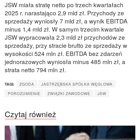
JSW miała stratę netto po trzech kwartałach
2025 r. narastająco 2,9 mld zł. Przychody ze
sprzedaży wyniosły 7 mld zł, a wynik EBITDA
minus 1,4 mld zł. W samym trzecim kwartale
JSW wypracowała 2,3 mld zł przychodów ze
sprzedaży, przy stracie brutto ze sprzedaży w
wysokości 524 mln zł. EBITDA bez zdarzeń
jednorazowych wyniosła minus 485 mln zł, a
strata netto 794 mln zł.
TAGI:
ZGODA
JASTRZĘBSKA SPÓŁKA WĘGLOWA
POROZUMIENIE
ZWIĄZKI ZAWODOWE
JSW
Czytaj również