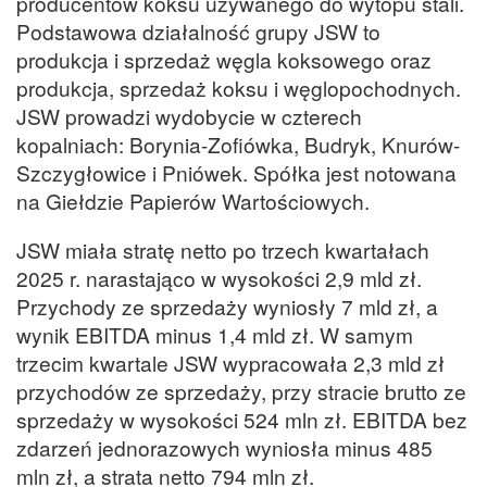
producentów koksu używanego do wytopu stali.
Podstawowa działalność grupy JSW to
produkcja i sprzedaż węgla koksowego oraz
produkcja, sprzedaż koksu i węglopochodnych.
JSW prowadzi wydobycie w czterech
kopalniach: Borynia-Zofiówka, Budryk, Knurów-
Szczygłowice i Pniówek. Spółka jest notowana
na Giełdzie Papierów Wartościowych.
JSW miała stratę netto po trzech kwartałach
2025 r. narastająco w wysokości 2,9 mld zł.
Przychody ze sprzedaży wyniosły 7 mld zł, a
wynik EBITDA minus 1,4 mld zł. W samym
trzecim kwartale JSW wypracowała 2,3 mld zł
przychodów ze sprzedaży, przy stracie brutto ze
sprzedaży w wysokości 524 mln zł. EBITDA bez
zdarzeń jednorazowych wyniosła minus 485
mln zł, a strata netto 794 mln zł.