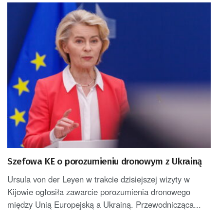
Szefowa KE o porozumieniu dronowym z Ukrainą
Ursula von der Leyen w trakcie dzisiejszej wizyty w
Kijowie ogłosiła zawarcie porozumienia dronowego
między Unią Europejską a Ukrainą. Przewodnicząca...