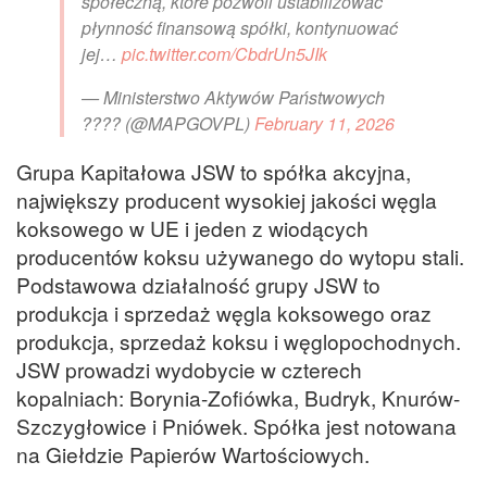
społeczną, które pozwoli ustabilizować
płynność finansową spółki, kontynuować
jej…
pic.twitter.com/CbdrUn5JIk
— Ministerstwo Aktywów Państwowych
???? (@MAPGOVPL)
February 11, 2026
Grupa Kapitałowa JSW to spółka akcyjna,
największy producent wysokiej jakości węgla
koksowego w UE i jeden z wiodących
producentów koksu używanego do wytopu stali.
Podstawowa działalność grupy JSW to
produkcja i sprzedaż węgla koksowego oraz
produkcja, sprzedaż koksu i węglopochodnych.
JSW prowadzi wydobycie w czterech
kopalniach: Borynia-Zofiówka, Budryk, Knurów-
Szczygłowice i Pniówek. Spółka jest notowana
na Giełdzie Papierów Wartościowych.