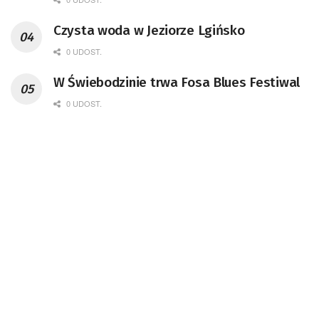
Czysta woda w Jeziorze Lgińsko
0 UDOST.
W Świebodzinie trwa Fosa Blues Festiwal
0 UDOST.