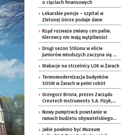
o cięciach finansowych
Lekarskie pensje – szpital w
Zielonej Górze podaje dane
Rząd rozważa zmiany cen paliw.
Kierowcy nie mają wątpliwości
Drugi sezon Stilonu w elicie
juniorów młodszych zaczyna się w
sobotę
Wakacje na strzelnicy LOK w Żarach
Termomodernizacja budynków
SOSW w Żarach w pełni robót
Grzegorz Brona, prezes Zarządu
Creotech Instruments S.A. Fizyk,
naukowiec, były pracownik CERN w
Nowy pumptrack powstanie w
Genewie, przedsiębiorca i
ramach budżetu obywatelskiego
nauczyciel akademicki, doktor
Żar
habilitowany nauk fizycznych,
Jakie powinno być Muzeum
koordynator Rady Sektorowej ds.