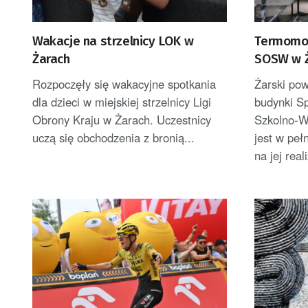
Wakacje na strzelnicy LOK w
Termomod
Żarach
SOSW w Ż
Rozpoczęły się wakacyjne spotkania
Żarski po
dla dzieci w miejskiej strzelnicy Ligi
budynki S
Obrony Kraju w Żarach. Uczestnicy
Szkolno-W
uczą się obchodzenia z bronią...
jest w peł
na jej real