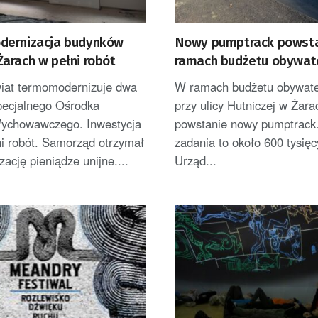
ernizacja budynków
Nowy pumptrack powst
arach w pełni robót
ramach budżetu obywat
Żar
wiat termomodernizuje dwa
W ramach budżetu obywate
pecjalnego Ośrodka
przy ulicy Hutniczej w Żara
ychowawczego. Inwestycja
powstanie nowy pumptrack.
ni robót. Samorząd otrzymał
zadania to około 600 tysięc
izację pieniądze unijne....
Urząd...