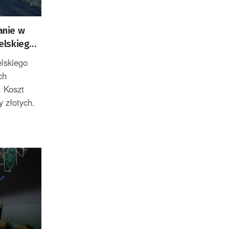
anie w
elskiego
lskiego
ch
 Koszt
y złotych.