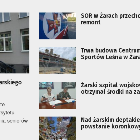
SOR w Żarach przech
remont
Trwa budowa Centru
Sportów Leśna w Żar
arskiego
Żarski szpital wojsk
otrzymał środki na z
sprzętu
te
sytetu
Nad żarskim deptaki
nia seniorów
powstanie koronkow
parasol