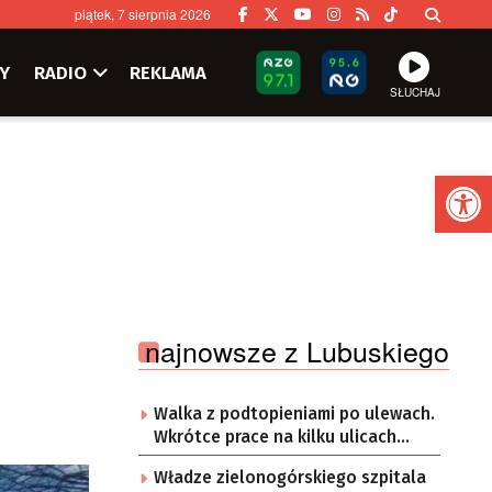
piątek, 7 sierpnia 2026
Y
RADIO
REKLAMA
SŁUCHAJ
Ot
najnowsze z Lubuskiego
Walka z podtopieniami po ulewach.
Wkrótce prace na kilku ulicach
Gorzowa
Władze zielonogórskiego szpitala