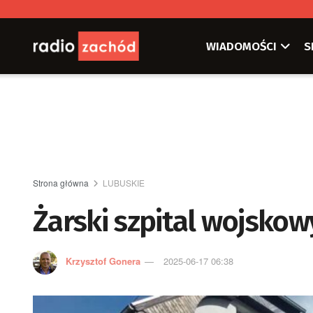
WIADOMOŚCI
S
Strona główna
LUBUSKIE
Żarski szpital wojskow
Krzysztof Gonera
2025-06-17 06:38