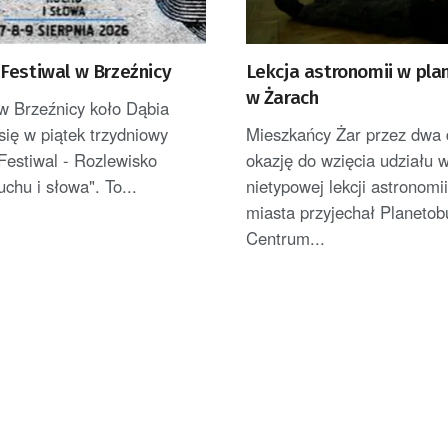
Festiwal w Brzeźnicy
Lekcja astronomii w pla
w Żarach
w Brzeźnicy koło Dąbia
się w piątek trzydniowy
Mieszkańcy Żar przez dwa d
Festiwal - Rozlewisko
okazję do wzięcia udziału 
uchu i słowa". To...
nietypowej lekcji astronomi
miasta przyjechał Planetob
Centrum...