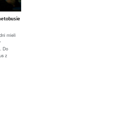
netobusie
ni mieli
w
i. Do
us z