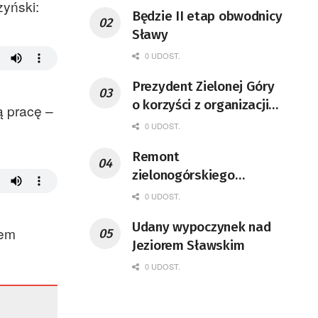
zyński:
Będzie II etap obwodnicy
Sławy
0 UDOST.
Prezydent Zielonej Góry
o korzyści z organizacji
ą pracę –
mety Tour de Pologne
0 UDOST.
Remont
zielonogórskiego
deptaka zgodnie z
0 UDOST.
planem
Udany wypoczynek nad
łem
Jeziorem Sławskim
0 UDOST.