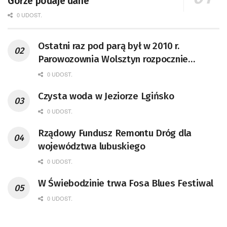
Górze podaje dane
0 UDOST.
Ostatni raz pod parą był w 2010 r.
Parowozownia Wolsztyn rozpocznie
remont unikatowego Tr5-65
0 UDOST.
Czysta woda w Jeziorze Lgińsko
0 UDOST.
Rządowy Fundusz Remontu Dróg dla
województwa lubuskiego
0 UDOST.
W Świebodzinie trwa Fosa Blues Festiwal
0 UDOST.