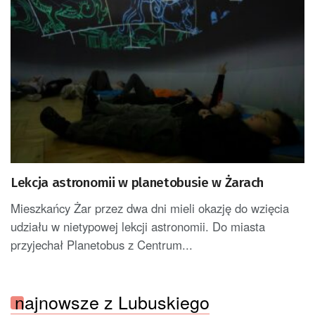
Lekcja astronomii w planetobusie w Żarach
Mieszkańcy Żar przez dwa dni mieli okazję do wzięcia
udziału w nietypowej lekcji astronomii. Do miasta
przyjechał Planetobus z Centrum...
najnowsze z Lubuskiego