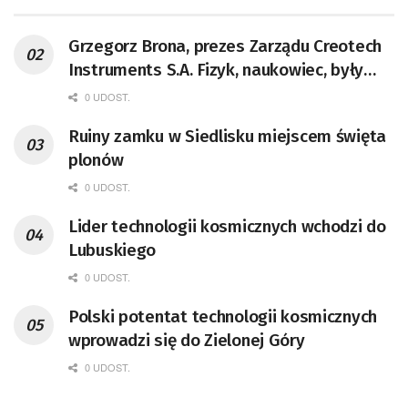
Grzegorz Brona, prezes Zarządu Creotech
Instruments S.A. Fizyk, naukowiec, były
pracownik CERN w Genewie,
0 UDOST.
przedsiębiorca i nauczyciel akademicki,
Ruiny zamku w Siedlisku miejscem święta
doktor habilitowany nauk fizycznych,
plonów
koordynator Rady Sektorowej ds.
Kompetencji Przemysłu Lotniczo-
0 UDOST.
Kosmicznego oraz członek Komitetu
Lider technologii kosmicznych wchodzi do
Badań Kosmicznych i Satelitarnych PAN.
Lubuskiego
0 UDOST.
Polski potentat technologii kosmicznych
wprowadzi się do Zielonej Góry
0 UDOST.