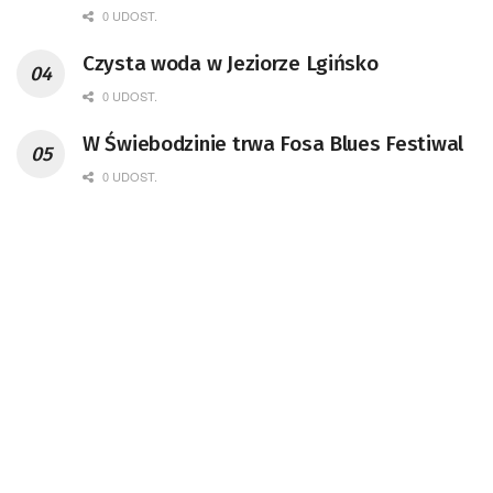
remont unikatowego Tr5-65
0 UDOST.
Czysta woda w Jeziorze Lgińsko
0 UDOST.
W Świebodzinie trwa Fosa Blues Festiwal
0 UDOST.