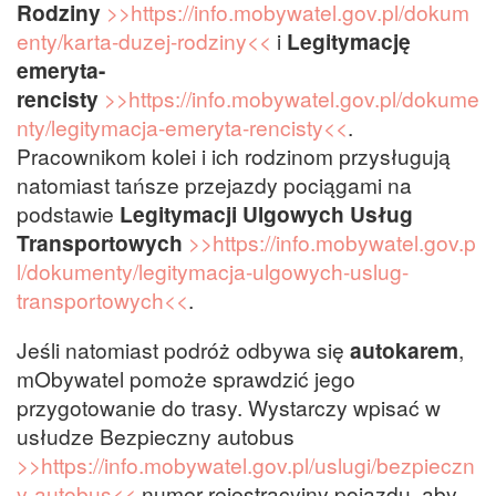
Rodziny
>>https://info.mobywatel.gov.pl/dokum
enty/karta-duzej-rodziny<<
i
Legitymację
emeryta-
rencisty
>>https://info.mobywatel.gov.pl/dokume
nty/legitymacja-emeryta-rencisty<<
.
Pracownikom kolei i ich rodzinom przysługują
natomiast tańsze przejazdy pociągami na
podstawie
Legitymacji Ulgowych Usług
Transportowych
>>https://info.mobywatel.gov.p
l/dokumenty/legitymacja-ulgowych-uslug-
transportowych<<
.
Jeśli natomiast podróż odbywa się
autokarem
,
mObywatel pomoże sprawdzić jego
przygotowanie do trasy. Wystarczy wpisać w
usłudze Bezpieczny autobus
>>https://info.mobywatel.gov.pl/uslugi/bezpieczn
y-autobus<<
numer rejestracyjny pojazdu, aby