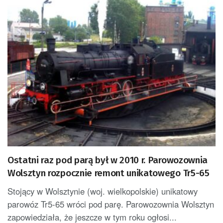
Ostatni raz pod parą był w 2010 r. Parowozownia
Wolsztyn rozpocznie remont unikatowego Tr5-65
Stojący w Wolsztynie (woj. wielkopolskie) unikatowy
parowóz Tr5-65 wróci pod parę. Parowozownia Wolsztyn
zapowiedziała, że jeszcze w tym roku ogłosi...