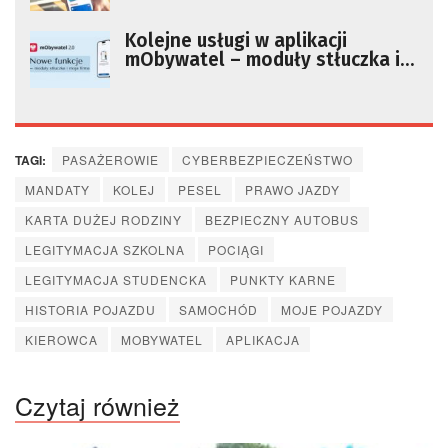
Kolejne usługi w aplikacji
mObywatel – moduły stłuczka i
moja firma
TAGI:
PASAŻEROWIE
CYBERBEZPIECZEŃSTWO
MANDATY
KOLEJ
PESEL
PRAWO JAZDY
KARTA DUŻEJ RODZINY
BEZPIECZNY AUTOBUS
LEGITYMACJA SZKOLNA
POCIĄGI
LEGITYMACJA STUDENCKA
PUNKTY KARNE
HISTORIA POJAZDU
SAMOCHÓD
MOJE POJAZDY
KIEROWCA
MOBYWATEL
APLIKACJA
Czytaj również