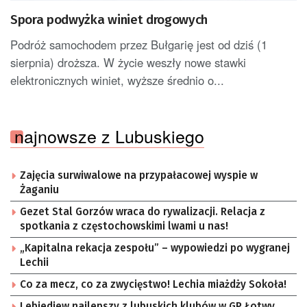
Spora podwyżka winiet drogowych
Podróż samochodem przez Bułgarię jest od dziś (1
sierpnia) droższa. W życie weszły nowe stawki
elektronicznych winiet, wyższe średnio o...
najnowsze z Lubuskiego
Zajęcia surwiwalowe na przypałacowej wyspie w
Żaganiu
Gezet Stal Gorzów wraca do rywalizacji. Relacja z
spotkania z częstochowskimi lwami u nas!
„Kapitalna rekacja zespołu” – wypowiedzi po wygranej
Lechii
Co za mecz, co za zwycięstwo! Lechia miażdży Sokoła!
Lebiediew najlepszy z lubuskich klubów w GP Łotwy