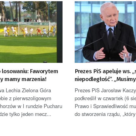
o losowaniu: Faworytem
Prezes PiS apeluje ws. 
my mamy marzenia!
niepodległość”. „Musimy
wykorzystać”
wa Lechia Zielona Góra
Prezes PiS Jarosław Kaczy
iebie z pierwszoligowym
podkreślił w czwartek (6 si
orzów w I rundzie Pucharu
Prawo i Sprawiedliwość mu
dzie tylko jeden mecz...
do stworzenia rządu, „który