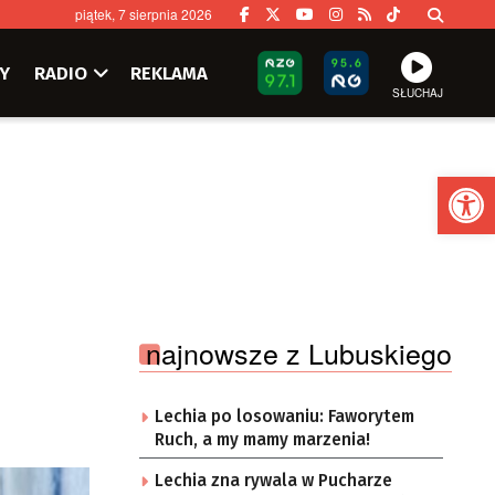
piątek, 7 sierpnia 2026
Y
RADIO
REKLAMA
SŁUCHAJ
Ot
najnowsze z Lubuskiego
Lechia po losowaniu: Faworytem
Ruch, a my mamy marzenia!
Lechia zna rywala w Pucharze