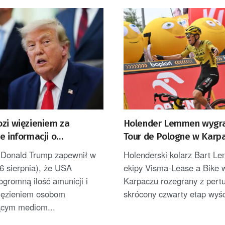
ozi więzieniem za
Holender Lemmen wygra
e informacji o
Tour de Pologne w Karpa
onych zapasach amunicji
został liderem [AKTUALI
 Donald Trump zapewnił w
Holenderski kolarz Bart L
6 sierpnia), że USA
ekipy Visma-Lease a Bike 
ogromną ilość amunicji i
Karpaczu rozegrany z pertu
więzieniem osobom
skrócony czwarty etap wyśc
ącym mediom...