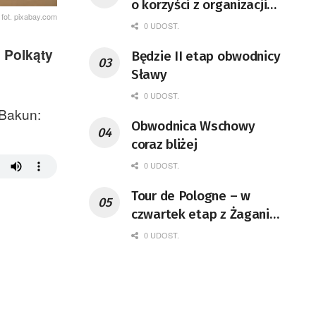
o korzyści z organizacji
fot. pixabay.com
mety Tour de Pologne
0 UDOST.
o Polkąty
Będzie II etap obwodnicy
Sławy
0 UDOST.
 Bakun:
Obwodnica Wschowy
coraz bliżej
0 UDOST.
Tour de Pologne – w
czwartek etap z Żagania
do Karpacza
0 UDOST.