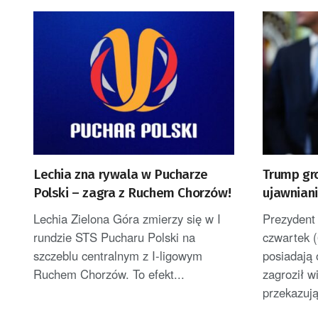
Lechia zna rywala w Pucharze
Trump gr
Polski – zagra z Ruchem Chorzów!
ujawniani
uszczupl
Lechia Zielona Góra zmierzy się w I
Prezydent
rundzie STS Pucharu Polski na
czwartek (
szczeblu centralnym z I-ligowym
posiadają 
Ruchem Chorzów. To efekt...
zagroził 
przekazuj