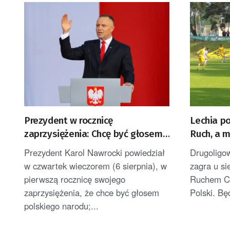
Prezydent w rocznicę
Lechia p
zaprzysiężenia: Chcę być głosem
Ruch, a 
Polek i Polaków [AKTUALIZACJA]
Prezydent Karol Nawrocki powiedział
Drugoligo
w czwartek wieczorem (6 sierpnia), w
zagra u s
pierwszą rocznicę swojego
Ruchem Ch
zaprzysiężenia, że chce być głosem
Polski. Bę
polskiego narodu;...