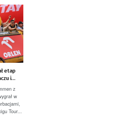
ł etap
czu i
ZACJA]
emmen z
wygrał w
rbacjami,
igu Tour...