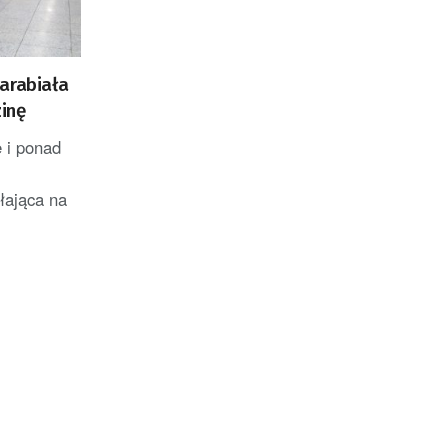
arabiała
zinę
ę i ponad
łająca na