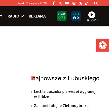
piątek, 7 sierpnia 2026
Y
RADIO
REKLAMA
SŁUCHAJ
Ot
najnowsze z Lubuskiego
Lechia poszuka pierwszej wygranej
w II lidze
Za nami kolejne Zielonogórskie