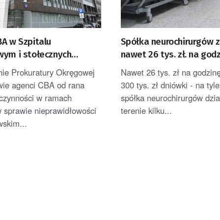
BA w Szpitalu
Spółka neurochirurgów z
wym i stołecznych
nawet 26 tys. zł. na god
. Jest komunikat
nie Prokuratury Okręgowej
Nawet 26 tys. zł na godzin
ie agenci CBA od rana
300 tys. zł dniówki - na tyle
czynności w ramach
spółka neurochirurgów dzia
w sprawie nieprawidłowości
terenie kilku...
skim...