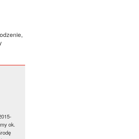
odzenie,
y
2015-
śmy ok.
środę