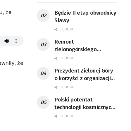
u, że
Będzie II etap obwodnicy
Sławy
0 UDOST.
Remont
zielonogórskiego
deptaka zgodnie z
0 UDOST.
wniły, że
planem
Prezydent Zielonej Góry
o korzyści z organizacji
mety Tour de Pologne
0 UDOST.
Polski potentat
,
technologii kosmicznych
wprowadzi się do Zielonej
0 UDOST.
Góry