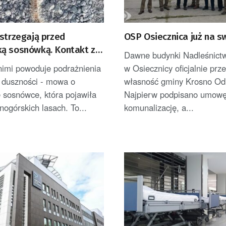
strzegają przed
OSP Osiecznica już na 
ą sosnówką. Kontakt z
Dawne budynki Nadleśnict
ą może wywołać
nimi powoduje podrażnienia
w Osiecznicy oficjalnie prz
ia
z duszności - mowa o
własność gminy Krosno Odr
 sosnówce, która pojawiła
Najpierw podpisano umowę
onogórskich lasach. To...
komunalizację, a...