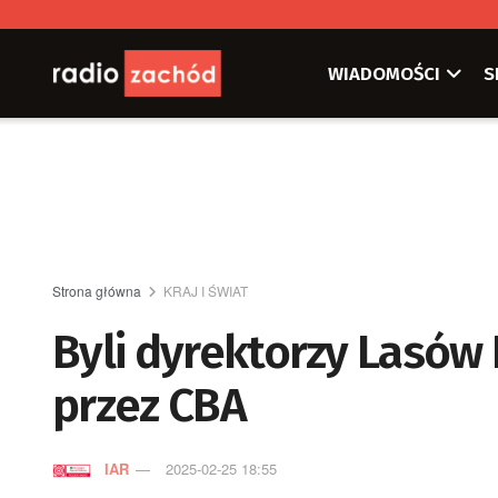
WIADOMOŚCI
S
Strona główna
KRAJ I ŚWIAT
Byli dyrektorzy Lasó
przez CBA
IAR
2025-02-25 18:55