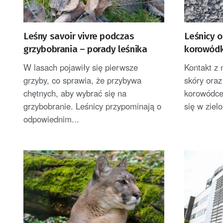
Leśny savoir vivre podczas
Leśnicy o
grzybobrania – porady leśnika
korowódk
gąsienic
W lasach pojawiły się pierwsze
Kontakt z 
poparzen
grzyby, co sprawia, że przybywa
skóry ora
chętnych, aby wybrać się na
korowódce
grzybobranie. Leśnicy przypominają o
się w ziel
odpowiednim...