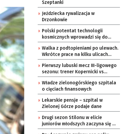
Szeptanki
Jeździecka rywalizacja w
Drzonkowie
Polski potentat technologii
kosmicznych wprowadzi się do
Zielonej Góry
Walka z podtopieniami po ulewach.
Wkrótce prace na kilku ulicach
Gorzowa
Pierwszy lubuski mecz III-ligowego
sezonu: trener Kopernicki vs
starzy znajomi
Władze zielonogórskiego szpitala
o cięciach finansowych
Lekarskie pensje – szpital w
Zielonej Górze podaje dane
Drugi sezon Stilonu w elicie
juniorów młodszych zaczyna się w
sobotę