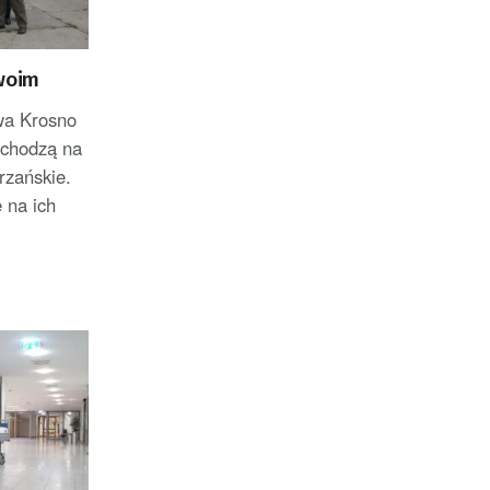
swoim
wa Krosno
echodzą na
zańskie.
 na ich