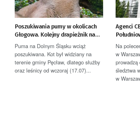
Poszukiwania pumy w okolicach
Agenci C
Głogowa. Kolejny drapieżnik na
Południo
wolności?
urzędach
Puma na Dolnym Śląsku wciąż
Na polece
poszukiwana. Kot był widziany na
w Warszaw
terenie gminy Pęcław, dlatego służby
prowadzą 
oraz leśnicy od wczoraj (17.07)...
śledztwa 
w Warszaw