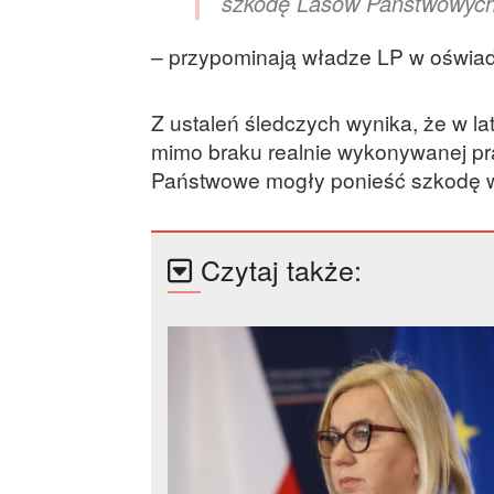
szkodę Lasów Państwowyc
– przypominają władze LP w oświad
Z ustaleń śledczych wynika, że w l
mimo braku realnie wykonywanej p
Państwowe mogły ponieść szkodę w 
Czytaj także: