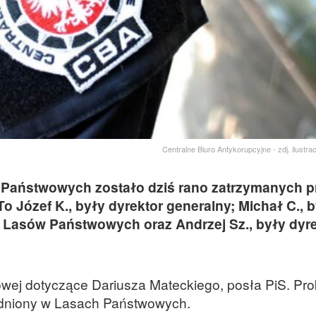
Centralne Biuro Antykorupcyjne - zdj. ilustra
 Państwowych zostało dziś rano zatrzymanych p
o Józef K., były dyrektor generalny; Michał C., 
 Lasów Państwowych oraz Andrzej Sz., były dyre
owej dotyczące Dariusza Mateckiego, posła PiS. Pro
rudniony w Lasach Państwowych.