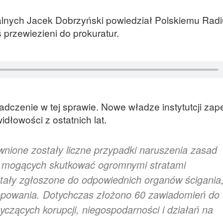
alnych Jacek Dobrzyński powiedział Polskiemu Radi
 przewiezieni do prokuratur.
czenie w tej sprawie. Nowe władze instytutcji zape
idłowości z ostatnich lat.
wnione zostały liczne przypadki naruszenia zasad
ń mogących skutkować ogromnymi stratami
tały zgłoszone do odpowiednich organów ścigania
ępowania. Dotychczas złożono 60 zawiadomień do
czących korupcji, niegospodarności i działań na