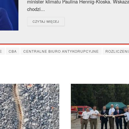
minister klimatu Paulina Hennig-Kloska. Wskaza
chodzi...
DETAILS
CZYTAJ WIĘCEJ
E
CBA
CENTRALNE BIURO ANTYKORUPCYJNE
ROZLICZENI