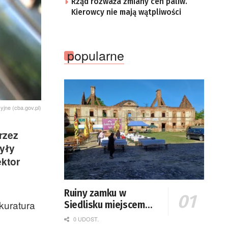
Rząd rozważa zmiany cen paliw.
Kierowcy nie mają wątpliwości
popularne
cyjne (cba.gov.pl)
rzez
były
ktor
Ruiny zamku w
kuratura
Siedlisku miejscem
święta plonów
0 UDOST.