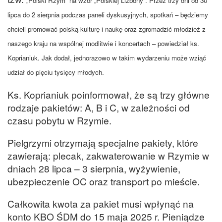
„Polski Rzym” na wzór „Polskiej Lizbony”. Przez trzy dni od 30
lipca do 2 sierpnia podczas paneli dyskusyjnych, spotkań – będziemy
chcieli promować polską kulturę i naukę oraz zgromadzić młodzież z
naszego kraju na wspólnej modlitwie i koncertach – powiedział ks.
Koprianiuk. Jak dodał, jednorazowo w takim wydarzeniu może wziąć
udział do pięciu tysięcy młodych.
Ks. Koprianiuk poinformował, że są trzy główne
rodzaje pakietów: A, B i C, w zależności od
czasu pobytu w Rzymie.
Pielgrzymi otrzymają specjalne pakiety, które
zawierają: plecak, zakwaterowanie w Rzymie w
dniach 28 lipca – 3 sierpnia, wyżywienie,
ubezpieczenie OC oraz transport po mieście.
Całkowita kwota za pakiet musi wpłynąć na
konto KBO ŚDM do 15 maja 2025 r. Pieniądze