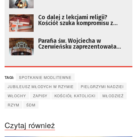
Co dalej z lekcjami religii?
Kościół szuka kompromisu z
rządem
Parafia św. Wojciecha w
Czerwieńsku zaprezentowała
odnowione organy kościelne
[ZDJĘCIA]
TAGI:
SPOTKANIE MODLITEWNE
JUBILEUSZ MŁODYCH W RZYMIE
PIELGRZYMI NADZIEI
WŁOCHY
ZAPISY
KOŚCIÓŁ KATOLICKI
MŁODZIEŻ
RZYM
ŚDM
Czytaj również