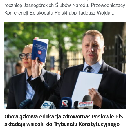
rocznicę Jasnogórskich Ślubów Narodu. Przewodniczący
Konferencji Episkopatu Polski abp Tadeusz Wojda...
Obowiązkowa edukacja zdrowotna? Posłowie PiS
składają wnioski do Trybunału Konstytucyjnego