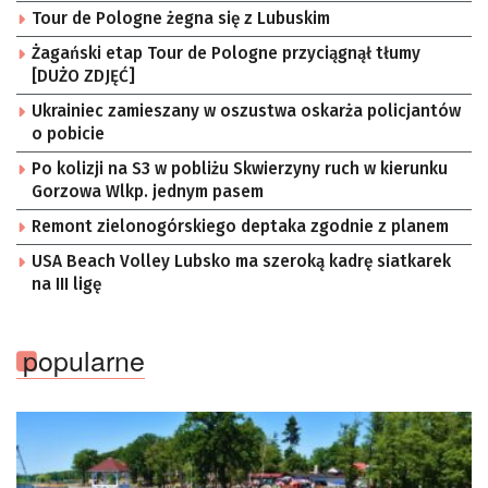
Tour de Pologne żegna się z Lubuskim
Żagański etap Tour de Pologne przyciągnął tłumy
[DUŻO ZDJĘĆ]
Ukrainiec zamieszany w oszustwa oskarża policjantów
o pobicie
Po kolizji na S3 w pobliżu Skwierzyny ruch w kierunku
Gorzowa Wlkp. jednym pasem
Remont zielonogórskiego deptaka zgodnie z planem
USA Beach Volley Lubsko ma szeroką kadrę siatkarek
na III ligę
popularne