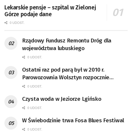
Lekarskie pensje – szpital w Zielonej
Górze podaje dane
0 UDOST.
Rządowy Fundusz Remontu Dróg dla
województwa lubuskiego
0 UDOST.
Ostatni raz pod parą był w 2010 r.
Parowozownia Wolsztyn rozpocznie
remont unikatowego Tr5-65
0 UDOST.
Czysta woda w Jeziorze Lgińsko
0 UDOST.
W Świebodzinie trwa Fosa Blues Festiwal
0 UDOST.