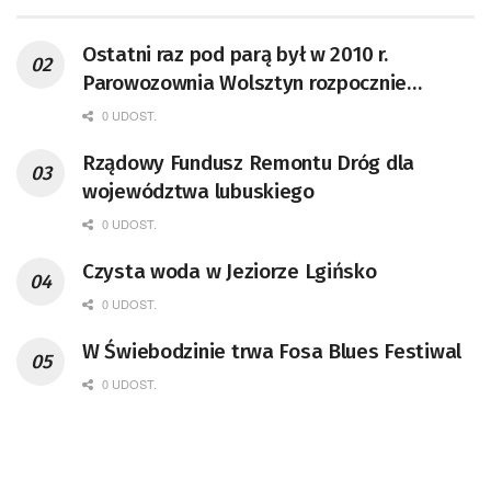
Ostatni raz pod parą był w 2010 r.
Parowozownia Wolsztyn rozpocznie
remont unikatowego Tr5-65
0 UDOST.
Rządowy Fundusz Remontu Dróg dla
województwa lubuskiego
0 UDOST.
Czysta woda w Jeziorze Lgińsko
0 UDOST.
W Świebodzinie trwa Fosa Blues Festiwal
0 UDOST.