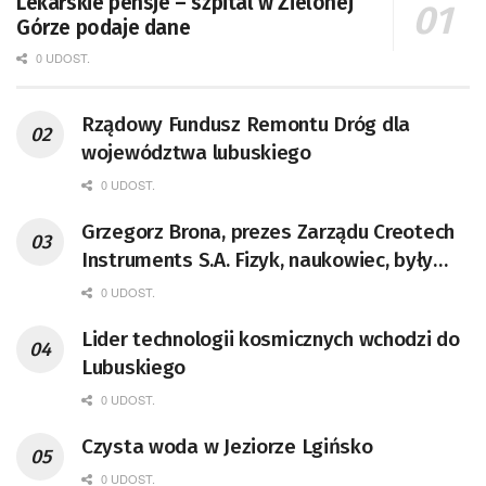
Lekarskie pensje – szpital w Zielonej
Górze podaje dane
0 UDOST.
Rządowy Fundusz Remontu Dróg dla
województwa lubuskiego
0 UDOST.
Grzegorz Brona, prezes Zarządu Creotech
Instruments S.A. Fizyk, naukowiec, były
pracownik CERN w Genewie,
0 UDOST.
przedsiębiorca i nauczyciel akademicki,
Lider technologii kosmicznych wchodzi do
doktor habilitowany nauk fizycznych,
Lubuskiego
koordynator Rady Sektorowej ds.
Kompetencji Przemysłu Lotniczo-
0 UDOST.
Kosmicznego oraz członek Komitetu
Czysta woda w Jeziorze Lgińsko
Badań Kosmicznych i Satelitarnych PAN.
0 UDOST.