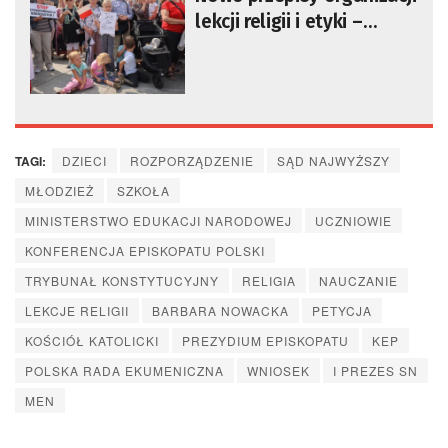
lekcji religii i etyki –
dyskusje i polemiki
TAGI:
DZIECI
ROZPORZĄDZENIE
SĄD NAJWYŻSZY
MŁODZIEŻ
SZKOŁA
MINISTERSTWO EDUKACJI NARODOWEJ
UCZNIOWIE
KONFERENCJA EPISKOPATU POLSKI
TRYBUNAŁ KONSTYTUCYJNY
RELIGIA
NAUCZANIE
LEKCJE RELIGII
BARBARA NOWACKA
PETYCJA
KOŚCIÓŁ KATOLICKI
PREZYDIUM EPISKOPATU
KEP
POLSKA RADA EKUMENICZNA
WNIOSEK
I PREZES SN
MEN