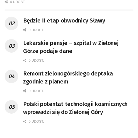
0 UDOST.
Będzie II etap obwodnicy Sławy
0 UDOST.
Lekarskie pensje – szpital w Zielonej
Górze podaje dane
0 UDOST.
Remont zielonogórskiego deptaka
zgodnie z planem
0 UDOST.
Polski potentat technologii kosmicznych
wprowadzi się do Zielonej Góry
0 UDOST.