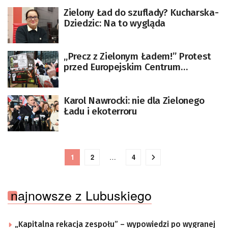
Zielony Ład do szuflady? Kucharska-
Dziedzic: Na to wygląda
„Precz z Zielonym Ładem!” Protest
przed Europejskim Centrum
Solidarności w Gdańsku
Karol Nawrocki: nie dla Zielonego
Ładu i ekoterroru
1
2
…
4
najnowsze z Lubuskiego
„Kapitalna rekacja zespołu” – wypowiedzi po wygranej