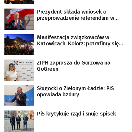
klimatycznej
Prezydent składa wniosek o
przeprowadzenie referendum w
sprawie polityki klimatycznej UE
[AKTUALIZACJA]
Manifestacja związkowców w
Katowicach. Kolorz: potrafimy się
zjednoczyć i być razem
ZIPH zaprasza do Gorzowa na
GoGreen
Sługocki o Zielonym Ładzie: PiS
opowiada bzdury
PiS krytykuje rząd i snuje spisek