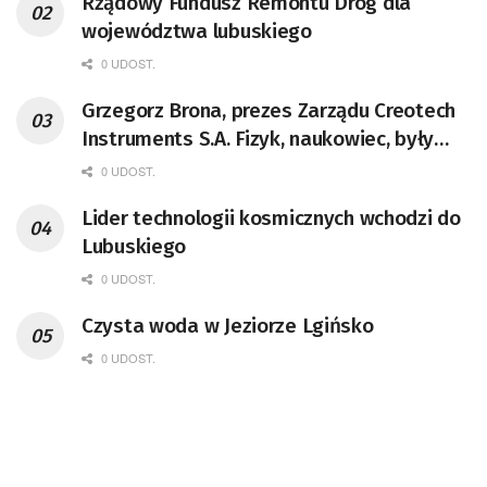
Rządowy Fundusz Remontu Dróg dla
województwa lubuskiego
0 UDOST.
Grzegorz Brona, prezes Zarządu Creotech
Instruments S.A. Fizyk, naukowiec, były
pracownik CERN w Genewie,
0 UDOST.
przedsiębiorca i nauczyciel akademicki,
Lider technologii kosmicznych wchodzi do
doktor habilitowany nauk fizycznych,
Lubuskiego
koordynator Rady Sektorowej ds.
Kompetencji Przemysłu Lotniczo-
0 UDOST.
Kosmicznego oraz członek Komitetu
Czysta woda w Jeziorze Lgińsko
Badań Kosmicznych i Satelitarnych PAN.
0 UDOST.