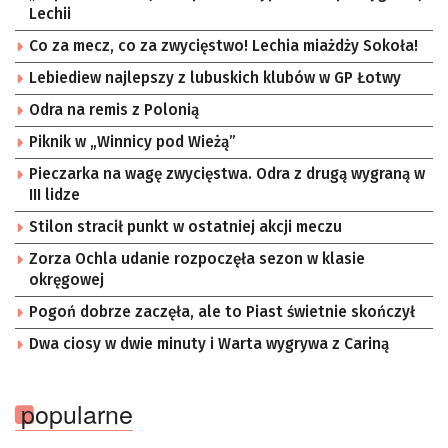
Lechii
Co za mecz, co za zwycięstwo! Lechia miażdży Sokoła!
Lebiediew najlepszy z lubuskich klubów w GP Łotwy
Odra na remis z Polonią
Piknik w „Winnicy pod Wieżą”
Pieczarka na wagę zwycięstwa. Odra z drugą wygraną w
III lidze
Stilon stracił punkt w ostatniej akcji meczu
Zorza Ochla udanie rozpoczęła sezon w klasie
okręgowej
Pogoń dobrze zaczęła, ale to Piast świetnie skończył
Dwa ciosy w dwie minuty i Warta wygrywa z Cariną
popularne