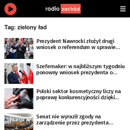
Tag:
zielony ład
Prezydent Nawrocki złożył drugi
wniosek o referendum w sprawie
Zielonego Ładu
Szefernaker: w najbliższym tygodniu
ponowny wniosek prezydenta o
referendum klimatyczne
Polski sektor kosmetyczny liczy na
poprawę konkurencyjności dzięki
zmianom w przepisach UE
Senat nie wyraził zgody na
zarządzenie przez prezydenta
referendum ws. unijnej polityki