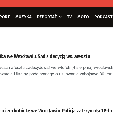
PORT
MUZYKA
REPORTAŻ
TV
MOTO
PODCAST
ka we Wrocławiu. Sąd z decyzją ws. aresztu
ącach aresztu zadecydował we wtorek (4 sierpnia) wrocławsk
ywatela Ukrainy podejrzanego o usiłowanie zabójstwa 30-letnie
ożem kobietę we Wrocławiu. Policja zatrzymała 18-la