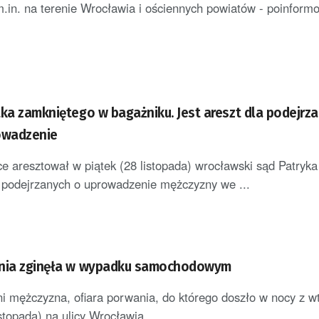
m.in. na terenie Wrocławia i ościennych powiatów - poinformo
tka zamkniętego w bagażniku. Jest areszt dla podejrz
owadzenie
ce aresztował w piątek (28 listopada) wrocławski sąd Patryka 
 podejrzanych o uprowadzenie mężczyzny we ...
ania zginęła w wypadku samochodowym
tni mężczyzna, ofiara porwania, do którego doszło w nocy z w
stopada) na ulicy Wrocławia. ...