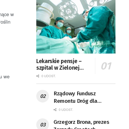
snące w
oślin
Lekarskie pensje –
szpital w Zielonej
Górze podaje dane
zu we
0 UDOST.
Rządowy Fundusz
Remontu Dróg dla
województwa lubuskiego
0 UDOST.
Grzegorz Brona, prezes