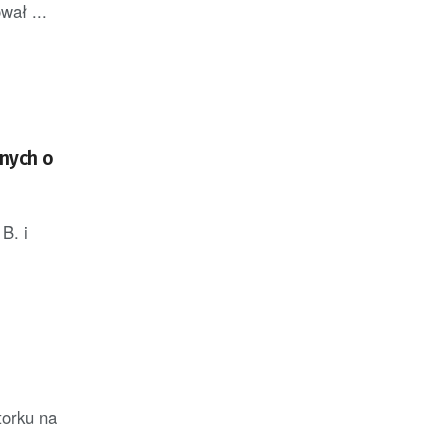
wał ...
anych o
B. i
torku na