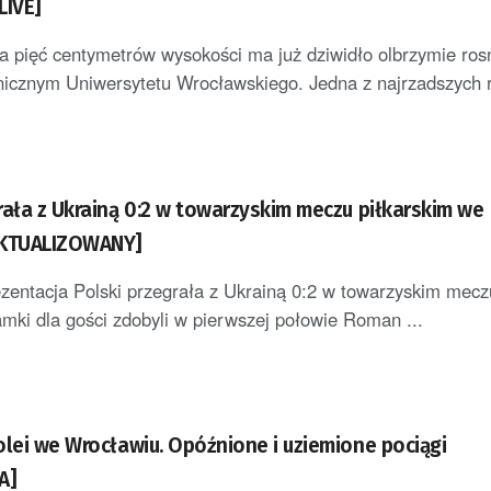
LIVE]
a pięć centymetrów wysokości ma już dziwidło olbrzymie ro
icznym Uniwersytetu Wrocławskiego. Jedna z najrzadszych r
rała z Ukrainą 0:2 w towarzyskim meczu piłkarskim we
AKTUALIZOWANY]
ezentacja Polski przegrała z Ukrainą 0:2 w towarzyskim mec
mki dla gości zdobyli w pierwszej połowie Roman ...
olei we Wrocławiu. Opóźnione i uziemione pociągi
A]