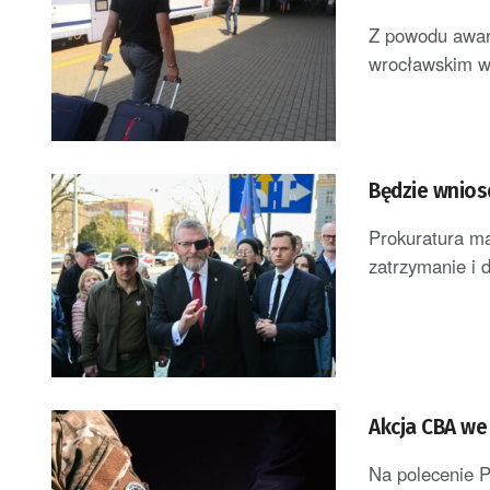
Z powodu awari
wrocławskim w
Będzie wnios
Prokuratura ma
zatrzymanie i 
Akcja CBA we
Na polecenie P