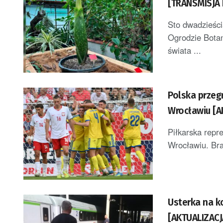
[TRANSMISJA 
Sto dwadzieści
Ogrodzie Botan
świata ...
Polska przeg
Wrocławiu [
Piłkarska repr
Wrocławiu. Bra
Usterka na k
[AKTUALIZACJ