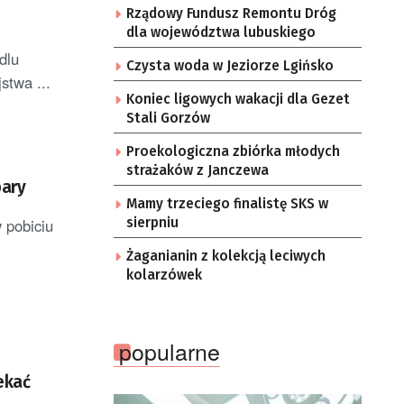
Rządowy Fundusz Remontu Dróg
dla województwa lubuskiego
dlu
Czysta woda w Jeziorze Lgińsko
stwa ...
Koniec ligowych wakacji dla Gezet
Stali Gorzów
Proekologiczna zbiórka młodych
strażaków z Janczewa
pary
Mamy trzeciego finalistę SKS w
 pobiciu
sierpniu
Żaganianin z kolekcją leciwych
kolarzówek
popularne
ekać