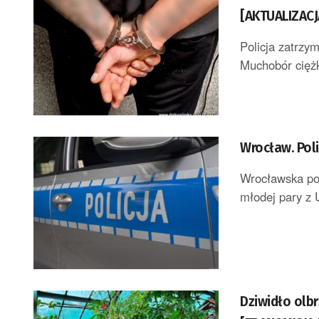
[AKTUALIZACJ
Policja zatrzy
Muchobór ciężk
Wrocław. Poli
Wrocławska pol
młodej pary z 
Dziwidło olbr