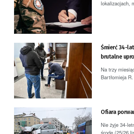
lokalizacjach, 
Śmierć 34-la
brutalne upr
Na trzy miesią
Bartłomieja R.
Ofiara porw
Nie żyje 34-le
środę (25/26 li