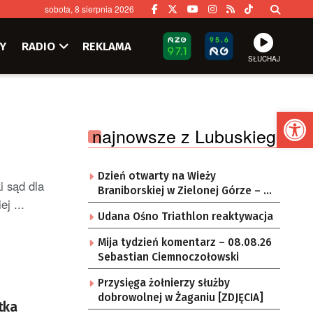
sobota, 8 sierpnia 2026
Y
RADIO
REKLAMA
SŁUCHAJ
Ot
najnowsze z Lubuskiego
Dzień otwarty na Wieży
i sąd dla
Braniborskiej w Zielonej Górze – po
j ...
raz ostatni w tym roku
Udana Ośno Triathlon reaktywacja
Mija tydzień komentarz – 08.08.26
Sebastian Ciemnoczołowski
Przysięga żołnierzy służby
dobrowolnej w Żaganiu [ZDJĘCIA]
tka