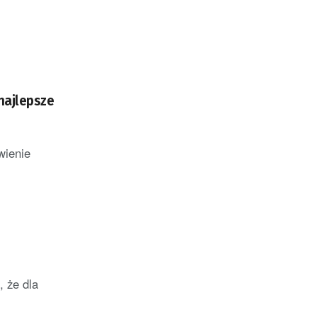
najlepsze
wienie
, że dla