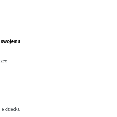
ę swojemu
rzed
ie dziecka