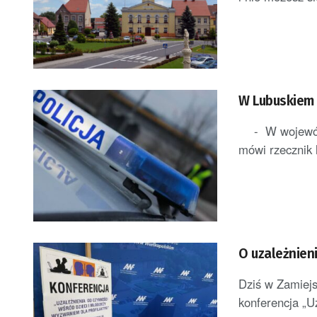
W Lubuskiem n
- W województ
mówi rzecznik l
O uzależnien
Dziś w Zamiej
konferencja „U