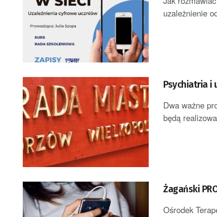
Jak rozmawiać 
uzależnienie o
Psychiatria i
Dwa ważne prog
będą realizowa
Żagański PROF
Ośrodek Terape