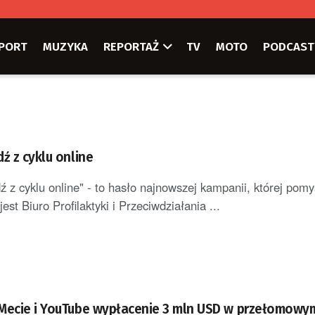
PORT
MUZYKA
REPORTAŻ
TV
MOTO
PODCAST
ź z cyklu online
ź z cyklu online" - to hasło najnowszej kampanii, której pom
est Biuro Profilaktyki i Przeciwdziałania ...
Mecie i YouTube wypłacenie 3 mln USD w przełomowy