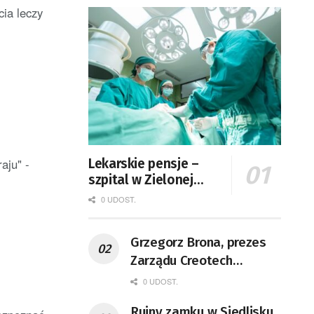
cia leczy
aju" -
Lekarskie pensje –
szpital w Zielonej
Górze podaje dane
0 UDOST.
Grzegorz Brona, prezes
Zarządu Creotech
Instruments S.A. Fizyk,
0 UDOST.
naukowiec, były
Ruiny zamku w Siedlisku