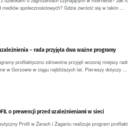
z dzieckiem o zagrożeniach czyhających w internecie? Jak 
d mediów społecznościowych? Gdzie zwrócić się w takim ...
 uzależnienia – rada przyjęła dwa ważne programy
ramy profilaktyczno zdrowotne przyjęli wczoraj miejscy rad
ne w Gorzowie w ciągu najbliższych lat. Pierwszy dotyczy ...
IL o prewencji przed uzależnieniami w sieci
utyczny Profil w Żarach i Żaganiu realizuje program profilak