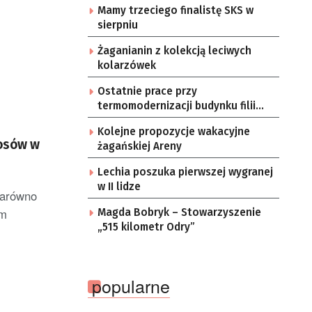
Mamy trzeciego finalistę SKS w
sierpniu
Żaganianin z kolekcją leciwych
kolarzówek
Ostatnie prace przy
termomodernizacji budynku filii
żarskiego przedszkola Bajka
Kolejne propozycje wakacyjne
rosów w
żagańskiej Areny
Lechia poszuka pierwszej wygranej
w II lidze
zarówno
ym
Magda Bobryk – Stowarzyszenie
„515 kilometr Odry”
popularne