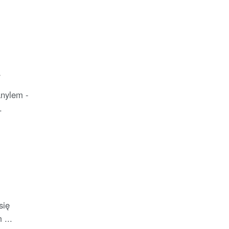
a
nylem -
.
się
 ...