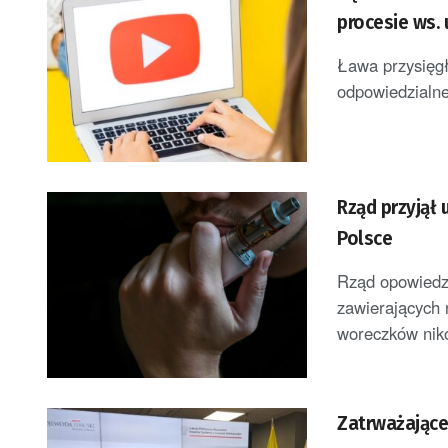
procesie ws. 
Ława przysięgł
odpowiedzialne
Rząd przyjął
Polsce
Rząd opowiedz
zawierających 
woreczków niko
Zatrważające 