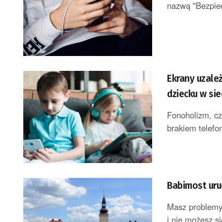
nazwą "Bezpiecz
Ekrany uzale
dziecku w sie
Fonoholizm, cz
brakiem telefon
Babimost ur
Masz problemy 
i nie możesz si