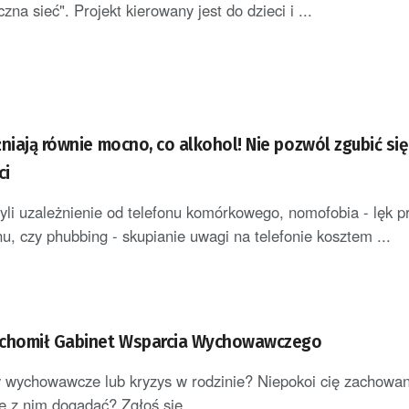
na sieć". Projekt kierowany jest do dzieci i ...
żniają równie mocno, co alkohol! Nie pozwól zgubić si
ci
yli uzależnienie od telefonu komórkowego, nomofobia - lęk p
u, czy phubbing - skupianie uwagi na telefonie kosztem ...
uchomił Gabinet Wsparcia Wychowawczego
wychowawcze lub kryzys w rodzinie? Niepokoi cię zachowan
ę z nim dogadać? Zgłoś się ...