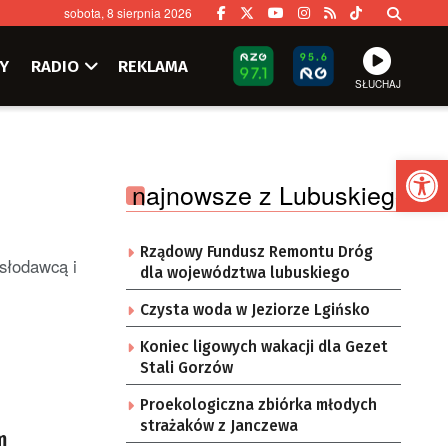
sobota, 8 sierpnia 2026
Y
RADIO
REKLAMA
SŁUCHAJ
Ot
najnowsze z Lubuskiego
Rządowy Fundusz Remontu Dróg
ysłodawcą i
dla województwa lubuskiego
Czysta woda w Jeziorze Lgińsko
Koniec ligowych wakacji dla Gezet
Stali Gorzów
Proekologiczna zbiórka młodych
strażaków z Janczewa
m