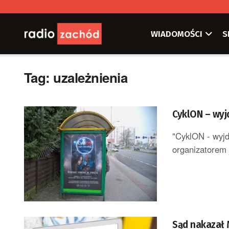
WIADOMOŚCI
S
Tag:
uzależnienia
CyklON – wyjd
"CyklON - wyjd
organizatorem j
Sąd nakazał 