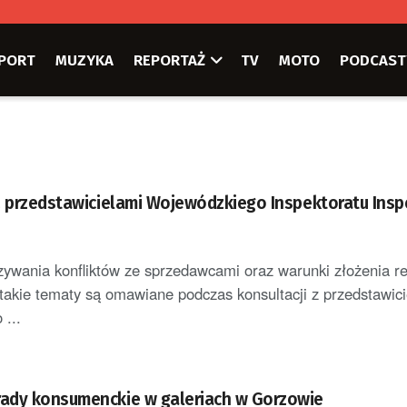
PORT
MUZYKA
REPORTAŻ
TV
MOTO
PODCAST
z przedstawicielami Wojewódzkiego Inspektoratu Inspe
ywania konfliktów ze sprzedawcami oraz warunki złożenia re
takie tematy są omawiane podczas konsultacji z przedstawic
...
ady konsumenckie w galeriach w Gorzowie