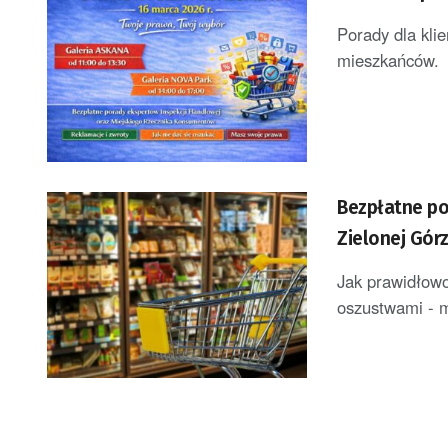
Porady dla kli
mieszkańców. R
Bezpłatne po
Zielonej Gór
Jak prawidłowo
oszustwami - m