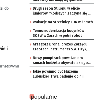
zi do
Drugi sezon Stilonu w elicie
juniorów młodszych zaczyna się w
sobotę
Wakacje na strzelnicy LOK w Żarach
Termomodernizacja budynków
SOSW w Żarach w pełni robót
Grzegorz Brona, prezes Zarządu
ie i
Creotech Instruments S.A. Fizyk,
naukowiec, były pracownik CERN w
Nowy pumptrack powstanie w
Genewie, przedsiębiorca i
ramach budżetu obywatelskiego
nauczyciel akademicki, doktor
ternetowymi
Żar
habilitowany nauk fizycznych,
Jakie powinno być Muzeum
koordynator Rady Sektorowej ds.
Lubuskie? Trwa badanie opinii
Kompetencji Przemysłu Lotniczo-
Kosmicznego oraz członek
Komitetu Badań Kosmicznych i
Satelitarnych PAN.
popularne