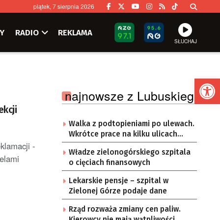
piątek, 7 sierpnia 2026
Y
RADIO
REKLAMA
SŁUCHAJ
Ot
najnowsze z Lubuskiego
kcji
Walka z podtopieniami po ulewach.
Wkrótce prace na kilku ulicach
klamacji -
Gorzowa
Władze zielonogórskiego szpitala
ielami
o cięciach finansowych
Lekarskie pensje – szpital w
Zielonej Górze podaje dane
Rząd rozważa zmiany cen paliw.
Kierowcy nie mają wątpliwości