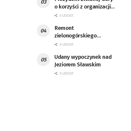
o korzyści z organizacji
mety Tour de Pologne
0 UDOST.
Remont
zielonogórskiego
deptaka zgodnie z
0 UDOST.
planem
Udany wypoczynek nad
Jeziorem Sławskim
0 UDOST.