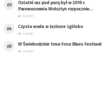
Ostatni raz pod parą był w 2010 r.
Parowozownia Wolsztyn rozpocznie
remont unikatowego Tr5-65
0 UDOST.
Czysta woda w Jeziorze Lgińsko
0 UDOST.
W Świebodzinie trwa Fosa Blues Festiwal
0 UDOST.