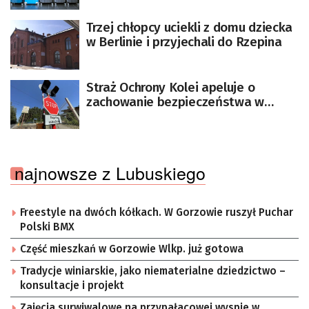
Trzej chłopcy uciekli z domu dziecka
w Berlinie i przyjechali do Rzepina
Straż Ochrony Kolei apeluje o
zachowanie bezpieczeństwa w
pobliżu rogatek
najnowsze z Lubuskiego
Freestyle na dwóch kółkach. W Gorzowie ruszył Puchar
Polski BMX
Część mieszkań w Gorzowie Wlkp. już gotowa
Tradycje winiarskie, jako niematerialne dziedzictwo –
konsultacje i projekt
Zajęcia surwiwalowe na przypałacowej wyspie w