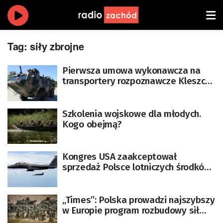
Tag:
siły zbrojne
Pierwsza umowa wykonawcza na
transportery rozpoznawcze Kleszcz
dla Wojska Polskiego
Szkolenia wojskowe dla młodych.
Kogo obejmą?
Kongres USA zaakceptował
sprzedaż Polsce lotniczych środków
bojowych
„Times”: Polska prowadzi najszybszy
w Europie program rozbudowy sił
zbrojnych