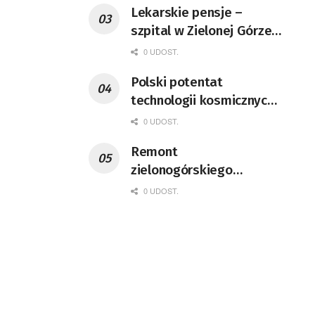
Lekarskie pensje –
szpital w Zielonej Górze
podaje dane
0 UDOST.
Polski potentat
technologii kosmicznych
wprowadzi się do Zielonej
0 UDOST.
Góry
Remont
zielonogórskiego
deptaka zgodnie z
0 UDOST.
planem