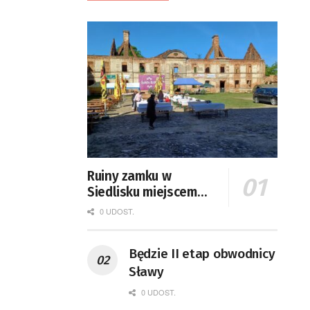
Ruiny zamku w
Siedlisku miejscem
święta plonów
0 UDOST.
Będzie II etap obwodnicy
Sławy
0 UDOST.