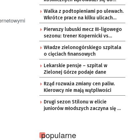
Zielonej Góry
Walka z podtopieniami po ulewach.
Wkrótce prace na kilku ulicach
ternetowymi
Gorzowa
Pierwszy lubuski mecz III-ligowego
sezonu: trener Kopernicki vs
starzy znajomi
Władze zielonogórskiego szpitala
o cięciach finansowych
Lekarskie pensje – szpital w
Zielonej Górze podaje dane
Rząd rozważa zmiany cen paliw.
Kierowcy nie mają wątpliwości
Drugi sezon Stilonu w elicie
juniorów młodszych zaczyna się w
sobotę
popularne