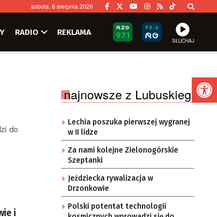
sobota, 8 sierpnia 2026
Y
RADIO
REKLAMA
SŁUCHAJ
Ot
najnowsze z Lubuskiego
Lechia poszuka pierwszej wygranej
zi do
w II lidze
Za nami kolejne Zielonogórskie
Szeptanki
Jeździecka rywalizacja w
Drzonkowie
Polski potentat technologii
ie i
kosmicznych wprowadzi się do