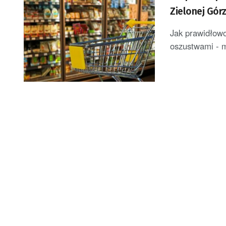
Zielonej Gór
Jak prawidłowo
oszustwami - m