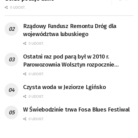
0 UDOST.
Rządowy Fundusz Remontu Dróg dla
województwa lubuskiego
0 UDOST.
Ostatni raz pod parą był w 2010 r.
Parowozownia Wolsztyn rozpocznie
remont unikatowego Tr5-65
0 UDOST.
Czysta woda w Jeziorze Lgińsko
0 UDOST.
W Świebodzinie trwa Fosa Blues Festiwal
0 UDOST.