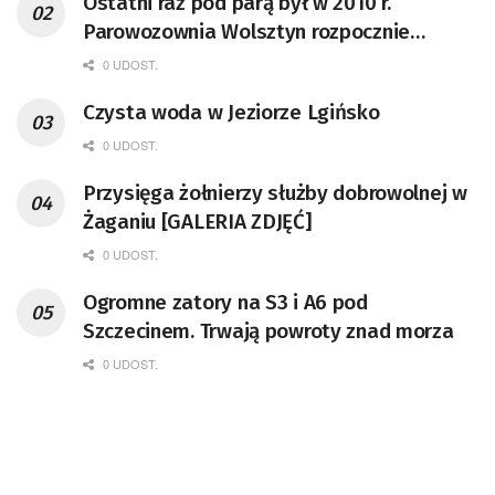
Ostatni raz pod parą był w 2010 r.
Parowozownia Wolsztyn rozpocznie
remont unikatowego Tr5-65
0 UDOST.
Czysta woda w Jeziorze Lgińsko
0 UDOST.
Przysięga żołnierzy służby dobrowolnej w
Żaganiu [GALERIA ZDJĘĆ]
0 UDOST.
Ogromne zatory na S3 i A6 pod
Szczecinem. Trwają powroty znad morza
0 UDOST.