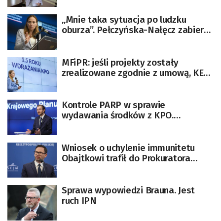
„Mnie taka sytuacja po ludzku
oburza”. Pełczyńska-Nałęcz zabiera
głos w sprawie KPO
MFiPR: jeśli projekty zostały
zrealizowane zgodnie z umową, KE
jest zobowiązana wypłacić środki z
KPO
Kontrole PARP w sprawie
wydawania środków z KPO.
Wiadomo, kiedy poznamy wyniki
Wniosek o uchylenie immunitetu
Obajtkowi trafił do Prokuratora
Generalnego
Sprawa wypowiedzi Brauna. Jest
ruch IPN