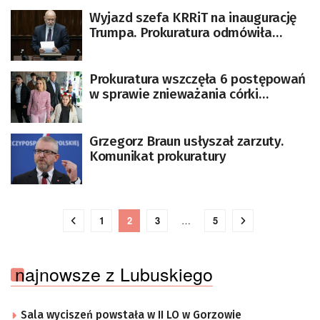
Wyjazd szefa KRRiT na inaugurację
Trumpa. Prokuratura odmówiła
wszczęcia śledztwa
Prokuratura wszczęła 6 postępowań
w sprawie znieważania córki
prezydenta elekta
Grzegorz Braun usłyszał zarzuty.
Komunikat prokuratury
1
2
3
…
5
najnowsze z Lubuskiego
Sala wyciszeń powstała w II LO w Gorzowie