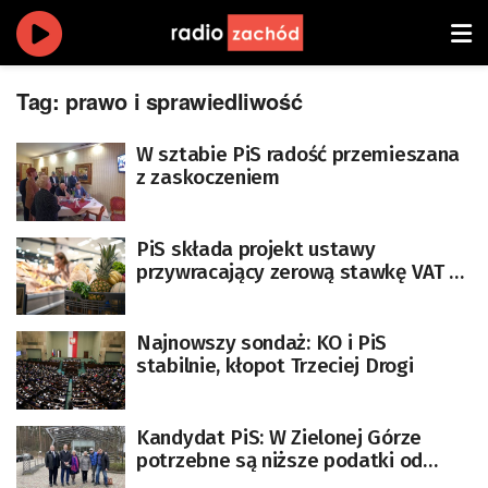
Tag:
prawo i sprawiedliwość
W sztabie PiS radość przemieszana
z zaskoczeniem
PiS składa projekt ustawy
przywracający zerową stawkę VAT na
żywność
Najnowszy sondaż: KO i PiS
stabilnie, kłopot Trzeciej Drogi
Kandydat PiS: W Zielonej Górze
potrzebne są niższe podatki od
nieruchomości