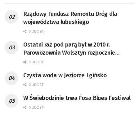
Rządowy Fundusz Remontu Dróg dla
województwa lubuskiego
0 UDOST.
Ostatni raz pod parą był w 2010 r.
Parowozownia Wolsztyn rozpocznie
remont unikatowego Tr5-65
0 UDOST.
Czysta woda w Jeziorze Lgińsko
0 UDOST.
W Świebodzinie trwa Fosa Blues Festiwal
0 UDOST.