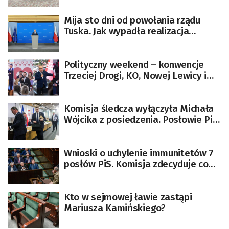
Mija sto dni od powołania rządu
Tuska. Jak wypadła realizacja
obietnic?
Polityczny weekend – konwencje
Trzeciej Drogi, KO, Nowej Lewicy i
Prawa i Sprawiedliwości
Komisja śledcza wyłączyła Michała
Wójcika z posiedzenia. Posłowie PiS
wyszli z sali
Wnioski o uchylenie immunitetów 7
posłów PiS. Komisja zdecyduje co
dalej
Kto w sejmowej ławie zastąpi
Mariusza Kamińskiego?