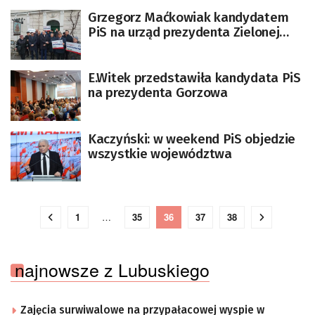
Grzegorz Maćkowiak kandydatem
PiS na urząd prezydenta Zielonej
Góry
E.Witek przedstawiła kandydata PiS
na prezydenta Gorzowa
Kaczyński: w weekend PiS objedzie
wszystkie województwa
1
…
35
36
37
38
najnowsze z Lubuskiego
Zajęcia surwiwalowe na przypałacowej wyspie w