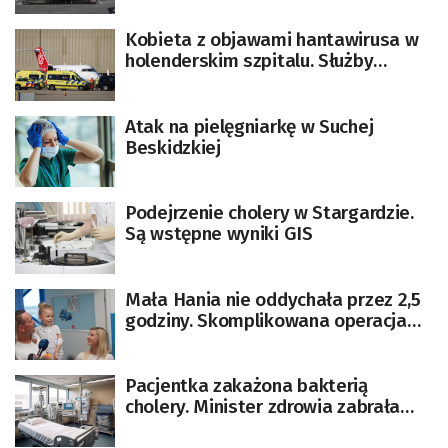
Kobieta z objawami hantawirusa w
holenderskim szpitalu. Służby
poszukują źródeł zakażeń na
wycieczkowcu
Atak na pielęgniarkę w Suchej
Beskidzkiej
Podejrzenie cholery w Stargardzie.
Są wstępne wyniki GIS
Mała Hania nie oddychała przez 2,5
godziny. Skomplikowana operacja
wrodzonej wady tchawicy
przywróciła jej oddech
Pacjentka zakażona bakterią
cholery. Minister zdrowia zabrała
głos