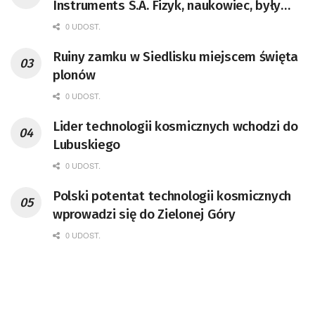
Instruments S.A. Fizyk, naukowiec, były
pracownik CERN w Genewie,
0 UDOST.
przedsiębiorca i nauczyciel akademicki,
Ruiny zamku w Siedlisku miejscem święta
doktor habilitowany nauk fizycznych,
plonów
koordynator Rady Sektorowej ds.
Kompetencji Przemysłu Lotniczo-
0 UDOST.
Kosmicznego oraz członek Komitetu
Lider technologii kosmicznych wchodzi do
Badań Kosmicznych i Satelitarnych PAN.
Lubuskiego
0 UDOST.
Polski potentat technologii kosmicznych
wprowadzi się do Zielonej Góry
0 UDOST.