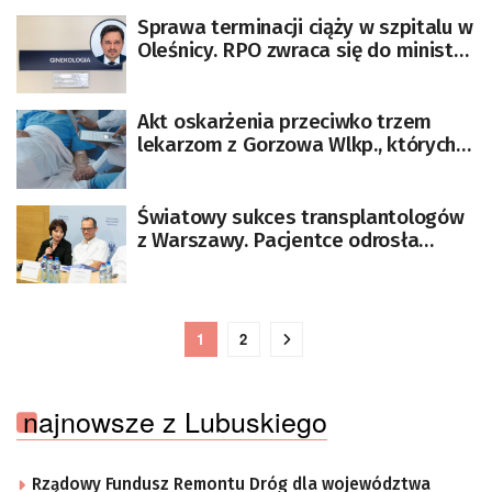
Sprawa terminacji ciąży w szpitalu w
Oleśnicy. RPO zwraca się do ministry
zdrowia i prokuratury
Akt oskarżenia przeciwko trzem
lekarzom z Gorzowa Wlkp., których
pacjentka zmarła
Światowy sukces transplantologów
z Warszawy. Pacjentce odrosła
wątroba
1
2
najnowsze z Lubuskiego
Rządowy Fundusz Remontu Dróg dla województwa