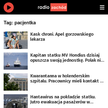
Tag:
pacjentka
Kask chroni. Apel gorzowskiego
lekarza
Kapitan statku MV Hondius dzisiaj
opuszcza swoją jednostkę. Polak nie
ma objawów hantawirusa
Kwarantanna w holenderskim
szpitalu. Pracownicy mieli kontakt z
pacjentem zakażonym
hantawirusem
Hantawirus na pokładzie statku.
Jutro ewakuacja pasażerów w
obecności szefa WHO