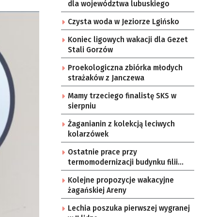
dla województwa lubuskiego
Czysta woda w Jeziorze Lgińsko
Koniec ligowych wakacji dla Gezet
Stali Gorzów
Proekologiczna zbiórka młodych
strażaków z Janczewa
Mamy trzeciego finalistę SKS w
sierpniu
Żaganianin z kolekcją leciwych
kolarzówek
Ostatnie prace przy
termomodernizacji budynku filii
żarskiego przedszkola Bajka
Kolejne propozycje wakacyjne
żagańskiej Areny
Lechia poszuka pierwszej wygranej