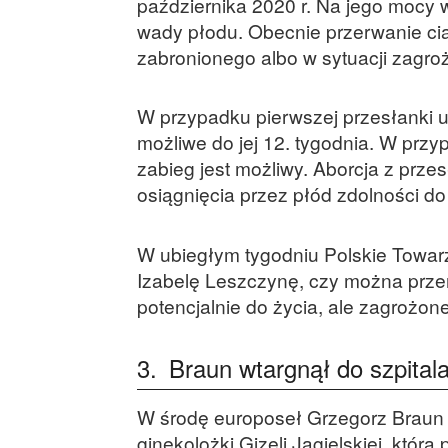
października 2020 r. Na jego mocy 
wady płodu. Obecnie przerwanie ci
zabronionego albo w sytuacji zagroż
W przypadku pierwszej przesłanki u
możliwe do jej 12. tygodnia. W przy
zabieg jest możliwy. Aborcja z prze
osiągnięcia przez płód zdolności d
W ubiegłym tygodniu Polskie Towar
Izabelę Leszczynę, czy można przer
potencjalnie do życia, ale zagrożone
3.
Braun wtargnął do szpital
W środę europoseł Grzegorz Braun (
ginekolożki Gizeli Jagielskiej, która