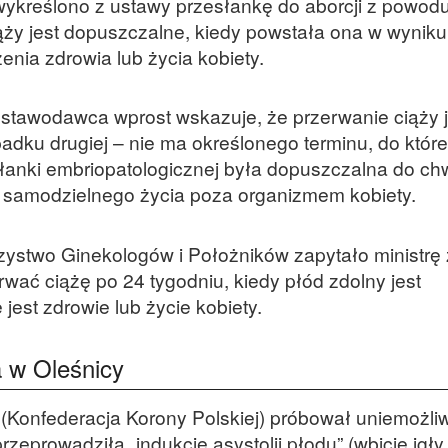
wykreślono z ustawy przesłankę do aborcji z powodu
ąży jest dopuszczalne, kiedy powstała ona w wynik
enia zdrowia lub życia kobiety.
stawodawca wprost wskazuje, że przerwanie ciąży j
padku drugiej – nie ma określonego terminu, do któr
słanki embriopatologicznej była dopuszczalna do chw
o samodzielnego życia poza organizmem kobiety.
zystwo Ginekologów i Położników zapytało ministrę
wać ciążę po 24 tygodniu, kiedy płód zdolny jest
 jest zdrowie lub życie kobiety.
a w Oleśnicy
Konfederacja Korony Polskiej) próbował uniemożliw
 przeprowadziła „indukcję asystolii płodu” (wbicie igł