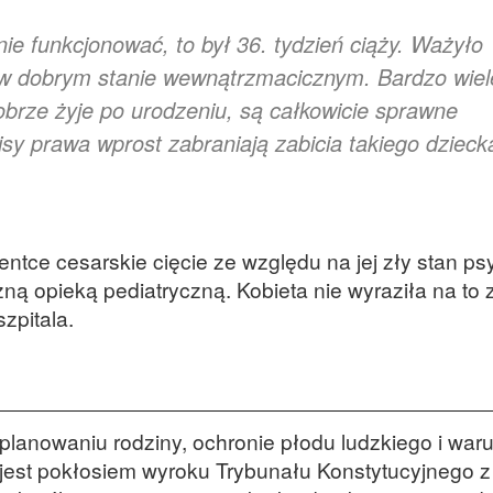
ie funkcjonować, to był 36. tydzień ciąży. Ważyło
 w dobrym stanie wewnątrzmacicznym. Bardzo wiel
dobrze żyje po urodzeniu, są całkowicie sprawne
pisy prawa wprost zabraniają zabicia takiego dzieck
tce cesarskie cięcie ze względu na jej zły stan psy
ną opieką pediatryczną. Kobieta nie wyraziła na to 
zpitala.
planowaniu rodziny, ochronie płodu ludzkiego i war
jest pokłosiem wyroku Trybunału Konstytucyjnego z