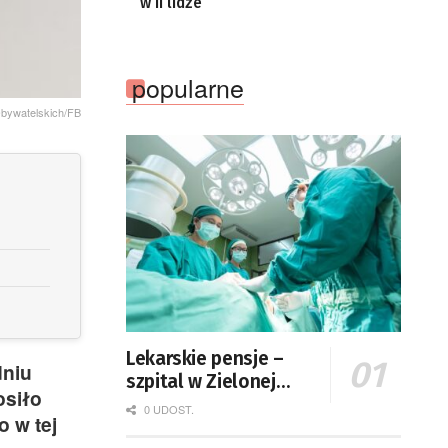
w II lidze
popularne
Obywatelskich/FB
Lekarskie pensje –
dniu
szpital w Zielonej
osiło
Górze podaje dane
0 UDOST.
 w tej