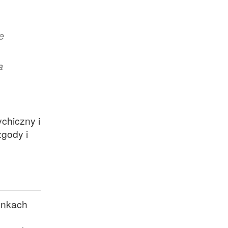
e
a
chiczny i
zgody i
unkach