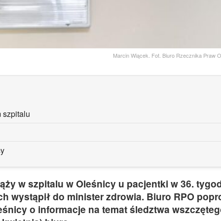
Marcin Wiącek. Fot. Biuro Rzecznika Praw 
 szpitalu
cy
ąży w szpitalu w Oleśnicy u pacjentki w 36. tygo
h wystąpił do minister zdrowia. Biuro RPO popr
śnicy o informacje na temat śledztwa wszczętego