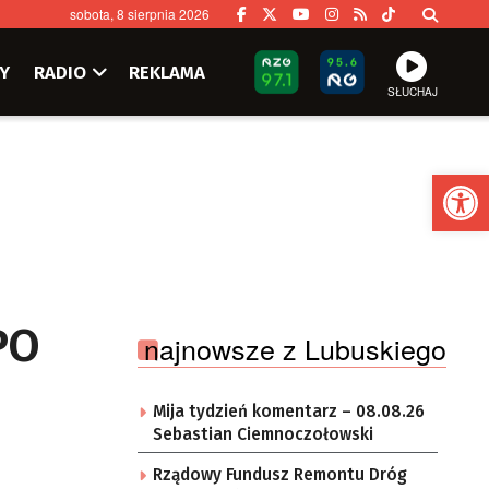
sobota, 8 sierpnia 2026
Y
RADIO
REKLAMA
SŁUCHAJ
Ot
PO
najnowsze z Lubuskiego
Mija tydzień komentarz – 08.08.26
Sebastian Ciemnoczołowski
Rządowy Fundusz Remontu Dróg