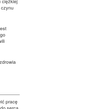
 ciężkiej
u czynu
est
ego
ili
 zdrowia
ić pracę
y do serca