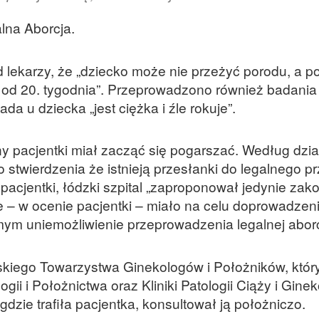
alna Aborcja.
d lekarzy, że „dziecko może nie przeżyć porodu, a 
 od 20. tygodnia”. Przeprowadzono również badania
da u dziecka „jest ciężka i źle rokuje”.
ny pacjentki miał zacząć się pogarszać. Według dzi
 stwierdzenia że istnieją przesłanki do legalnego p
pacjentki, łódzki szpital „zaproponował jedynie zak
re – w ocenie pacjentki – miało na celu doprowadzen
ym uniemożliwienie przeprowadzenia legalnej aborcj
lskiego Towarzystwa Ginekologów i Położników, który
gii i Położnictwa oraz Kliniki Patologii Ciąży i Ginek
zie trafiła pacjentka, konsultował ją położniczo.