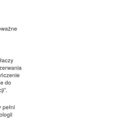
poważne
ałaczy
rzerwania
ończenie
ie do
i”.
 pełni
ologii