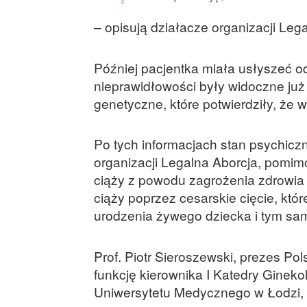
– opisują działacze organizacji Leg
Później pacjentka miała usłyszeć o
nieprawidłowości były widoczne już
genetyczne, które potwierdziły, że wa
Po tych informacjach stan psychicz
organizacji Legalna Aborcja, pomimo
ciąży z powodu zagrożenia zdrowia 
ciąży poprzez cesarskie cięcie, któ
urodzenia żywego dziecka i tym sam
Prof. Piotr Sieroszewski, prezes Po
funkcję kierownika I Katedry Ginekolo
Uniwersytetu Medycznego w Łodzi, gd