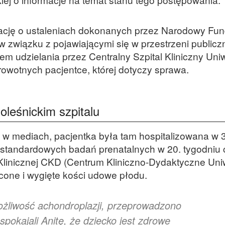
rmację o ustaleniach dokonanych przez Narodowy Fu
 związku z pojawiającymi się w przestrzeni publicz
m udzielania przez Centralny Szpital Kliniczny Uni
wotnych pacjentce, której dotyczy sprawa.
oleśnickim szpitalu
ę w mediach, pacjentka była tam hospitalizowana w 
 standardowych badań prenatalnych w 20. tygodniu c
linicznej CKD (Centrum Kliniczno-Dydaktyczne Uni
cone i wygięte kości udowe płodu.
liwość achondroplazji, przeprowadzono
spokajali Anitę, że dziecko jest zdrowe