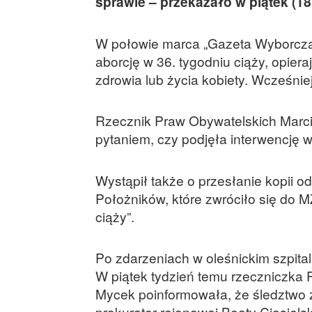
sprawie – przekazało w piątek (18 
W połowie marca „Gazeta Wyborcza” 
aborcję w 36. tygodniu ciąży, opiera
zdrowia lub życia kobiety. Wcześniej
Rzecznik Praw Obywatelskich Marcin
pytaniem, czy podjęła interwencję w 
Wystąpił także o przesłanie kopii 
Położników, które zwróciło się do M
ciąży”.
Po zdarzeniach w oleśnickim szpital
W piątek tydzień temu rzeczniczka 
Mycek poinformowała, że śledztwo z
prokurator rejonowej Beaty Ciesiels