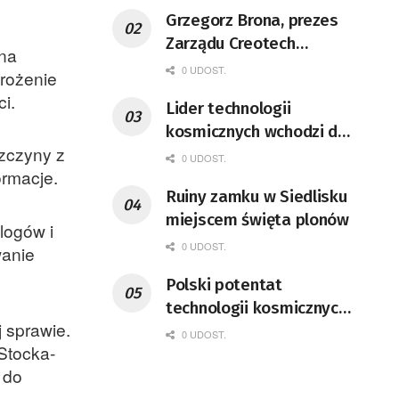
Grzegorz Brona, prezes
Zarządu Creotech
 na
Instruments S.A. Fizyk,
0 UDOST.
grożenie
naukowiec, były
i.
Lider technologii
pracownik CERN w
kosmicznych wchodzi do
Genewie, przedsiębiorca i
szczyny z
Lubuskiego
nauczyciel akademicki,
0 UDOST.
ormacje.
doktor habilitowany nauk
Ruiny zamku w Siedlisku
fizycznych, koordynator
miejscem święta plonów
Rady Sektorowej ds.
logów i
0 UDOST.
Kompetencji Przemysłu
wanie
Lotniczo-Kosmicznego
Polski potentat
oraz członek Komitetu
technologii kosmicznych
Badań Kosmicznych i
 sprawie.
wprowadzi się do Zielonej
0 UDOST.
Satelitarnych PAN.
Stocka-
Góry
 do