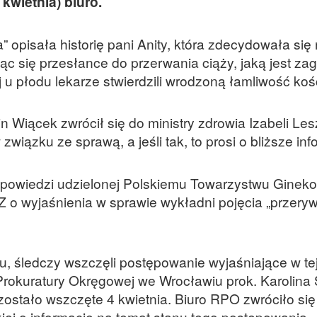
kwietnia) biuro.
opisała historię pani Anity, która zdecydowała się
jąc się przesłance do przerwania ciąży, jaką jest za
 u płodu lekarze stwierdzili wrodzoną łamliwość kośc
 Wiącek zwrócił się do ministry zdrowia Izabeli Le
związku ze sprawą, a jeśli tak, to prosi o bliższe inf
odpowiedzi udzielonej Polskiemu Towarzystwu Gineko
Z o wyjaśnienia w sprawie wykładni pojęcia „przery
u, śledczy wszczęli postępowanie wyjaśniające w tej
Prokuratury Okręgowej we Wrocławiu prok. Karolina 
ostało wszczęte 4 kwietnia. Biuro RPO zwróciło się
kiej o informacje na temat stanu tego postępowania.