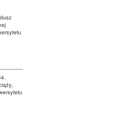
ndusz
nej
wersytetu
34.
iąży,
wersytetu