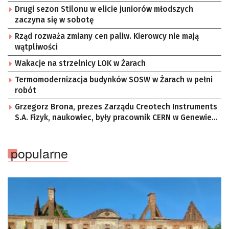
Drugi sezon Stilonu w elicie juniorów młodszych
zaczyna się w sobotę
Rząd rozważa zmiany cen paliw. Kierowcy nie mają
wątpliwości
Wakacje na strzelnicy LOK w Żarach
Termomodernizacja budynków SOSW w Żarach w pełni
robót
Grzegorz Brona, prezes Zarządu Creotech Instruments
S.A. Fizyk, naukowiec, były pracownik CERN w Genewie,
przedsiębiorca i nauczyciel akademicki, doktor
habilitowany nauk fizycznych, koordynator Rady
popularne
Sektorowej ds. Kompetencji Przemysłu Lotniczo-
Kosmicznego oraz członek Komitetu Badań
Kosmicznych i Satelitarnych PAN.