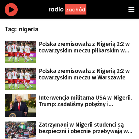
Tag:
nigeria
Polska zremisowała z Nigerią 2:2 w
towarzyskim meczu piłkarskim w
Warszawie [AKTUALIZOWANY}
Polska zremisowała z Nigerią 2:2 w
towarzyskim meczu w Warszawie
Interwencja militarna USA w Nigerii.
Trump: zadaliśmy potężny i
śmiertelny cios terrorystom z ISIS
Zatrzymani w Nigerii studenci są
bezpieczni i obecnie przebywają w
Abudży